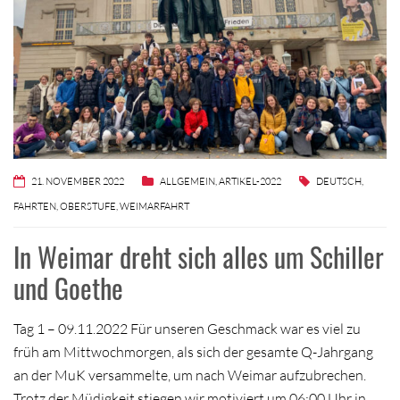
21. NOVEMBER 2022
ALLGEMEIN
,
ARTIKEL-2022
DEUTSCH
,
FAHRTEN
,
OBERSTUFE
,
WEIMARFAHRT
In Weimar dreht sich alles um Schiller
und Goethe
Tag 1 – 09.11.2022 Für unseren Geschmack war es viel zu
früh am Mittwochmorgen, als sich der gesamte Q-Jahrgang
an der MuK versammelte, um nach Weimar aufzubrechen.
Trotz der Müdigkeit stiegen wir motiviert um 06:00 Uhr in