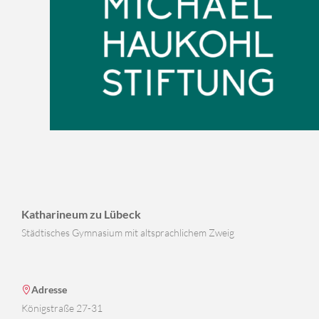
Katharineum zu Lübeck
Städtisches Gymnasium mit altsprachlichem Zweig
Adresse
Königstraße 27-31