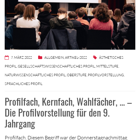
7. MÄRZ 2022
ALLGEMEIN
,
ARTIKEL-2022
ÄSTHETISCHES
PROFIL
,
GESELLSCHAFTSWISSENSCHAFTLICHES PROFIL
,
MITTELSTUFE
,
NATURWISSENSCHAFTLICHES PROFIL
,
OBERSTUFE
,
PROFILVORSTELLUNG
,
SPRACHLICHES PROFIL
Profilfach, Kernfach, Wahlfächer, … –
Die Profilvorstellung für den 9.
Jahrgang
Profilfach. Diesem Begriff war der Donnerstagnachmittag