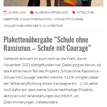
28. APRIL 2023
ALLGEMEIN
,
ARTIKEL-2023
MITTELSTUFE
,
OBERSTUFE
,
SCHULE OHNE RASSISMUS - SCHULE MIT COURAGE
,
SCHÜLER*INNENSPRECHER*IN
,
SV
,
UNTERSTUFE
Plakettenübergabe “Schule ohne
Rassismus – Schule mit Courage”
Vielleicht erinnert ihr euch noch an die Wahl, die im
November 2021 stattgefunden hat. Dabei ging es darum, ob
das Katharineum Teil des Projekts „Schule ohne Rassismus –
Schule mit Courage“ werden möchte. 91,6% willigten dabei
der Selbstverpflichtung dieser Kampagne ein: 1. Ich setze
mich dafür ein, dass meine Schule nachhaltige Projekte,
Aktionen und Veranstaltungen durchführt, um
Diskriminierungen, insbesondere
…