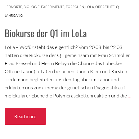
ERNORTE
,
BIOLOGIE
,
EXPERIMENTE
,
FORSCHEN
,
LOLA
,
OBERSTUFE
,
Q1-
JAHRGANG
Biokurse der Q1 im LoLa
LoLa – Wofür steht das eigentlich? Vom 20.03. bis 22.03.
hatten drei Biokurse der Q1 gemeinsam mit Frau Schmoller,
Frau Pressel und Herrn Belaya die Chance das Lübecker
Offene Labor (LoLa) zu besuchen. Janna Klein und Kirsten
Tiedemann begleiteten uns den Tag über im Labor und
erklärten uns zum Thema der genetischen Diagnostik auf
molekularer Ebene die Polymerasekettenreaktion und die
…
Read more