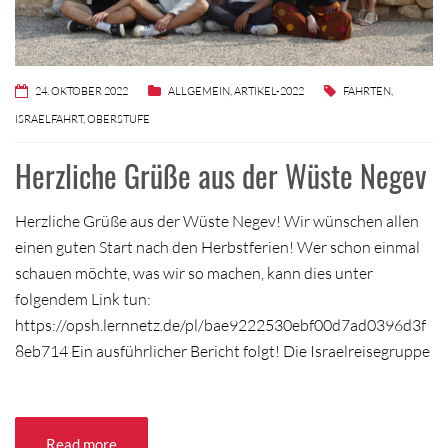
24. OKTOBER 2022
ALLGEMEIN
,
ARTIKEL-2022
FAHRTEN
,
ISRAELFAHRT
,
OBERSTUFE
Herzliche Grüße aus der Wüste Negev
Herzliche Grüße aus der Wüste Negev! Wir wünschen allen
einen guten Start nach den Herbstferien! Wer schon einmal
schauen möchte, was wir so machen, kann dies unter
folgendem Link tun:
https://opsh.lernnetz.de/pl/bae9222530ebf00d7ad0396d3f
8eb714 Ein ausführlicher Bericht folgt! Die Israelreisegruppe
Read more