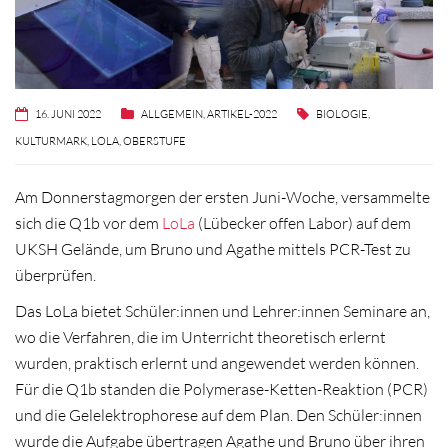
16. JUNI 2022
ALLGEMEIN
,
ARTIKEL-2022
BIOLOGIE
,
KULTURMARK
,
LOLA
,
OBERSTUFE
Am Donnerstagmorgen der ersten Juni-Woche, versammelte
sich die Q1b vor dem
LoLa
(Lübecker offen Labor) auf dem
UKSH Gelände, um Bruno und Agathe mittels PCR-Test zu
überprüfen.
Das LoLa bietet Schüler:innen und Lehrer:innen Seminare an,
wo die Verfahren, die im Unterricht theoretisch erlernt
wurden, praktisch erlernt und angewendet werden können.
Für die Q1b standen die Polymerase-Ketten-Reaktion (PCR)
und die Gelelektrophorese auf dem Plan. Den Schüler:innen
wurde die Aufgabe übertragen Agathe und Bruno über ihren