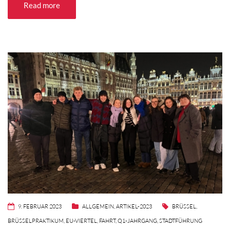
Read more
9. FEBRUAR 2023
ALLGEMEIN
,
ARTIKEL-2023
BRÜSSEL
,
BRÜSSELPRAKTIKUM
,
EU-VIERTEL
,
FAHRT
,
Q1-JAHRGANG
,
STADTFÜHRUNG