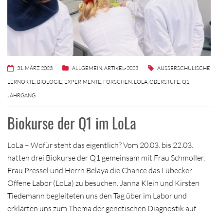
31. MÄRZ 2023
ALLGEMEIN
,
ARTIKEL-2023
AUSSERSCHULISCHE L
ERNORTE
,
BIOLOGIE
,
EXPERIMENTE
,
FORSCHEN
,
LOLA
,
OBERSTUFE
,
Q1-
JAHRGANG
Biokurse der Q1 im LoLa
LoLa – Wofür steht das eigentlich? Vom 20.03. bis 22.03.
hatten drei Biokurse der Q1 gemeinsam mit Frau Schmoller,
Frau Pressel und Herrn Belaya die Chance das Lübecker
Offene Labor (LoLa) zu besuchen. Janna Klein und Kirsten
Tiedemann begleiteten uns den Tag über im Labor und
erklärten uns zum Thema der genetischen Diagnostik auf