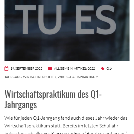
19. SEPTEMBER 2022
ALLGEMEIN
,
ARTIKEL-2022
Q1-
JAHRGANG
,
WIRTSCHAFT/POLITIK
,
WIRTSCHAFTSPRAKTIKUM
Wirtschaftspraktikum des Q1-
Jahrgangs
Wie für jeden Q1-Jahrgang fand auch dieses Jahr wieder das
Wirtschaftspraktikum statt. Bereits im letzten Schuljahr
befassten sich alle vier Klassen im Fach “Berufsorientierung”