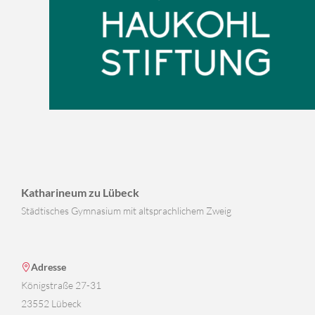
Katharineum zu Lübeck
Städtisches Gymnasium mit altsprachlichem Zweig
Adresse
Königstraße 27-31
23552 Lübeck