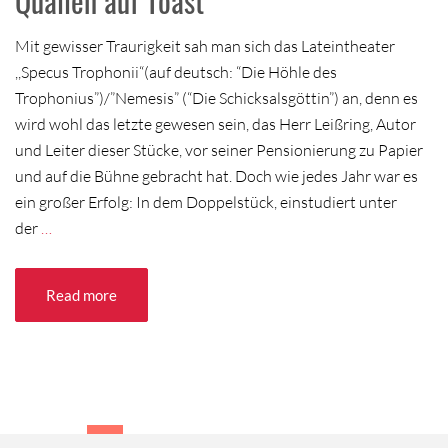
Quallen auf Toast
Mit gewisser Traurigkeit sah man sich das Lateintheater
,,Specus Trophonii“(auf deutsch: “Die Höhle des
Trophonius”)/”Nemesis” (“Die Schicksalsgöttin”) an, denn es
wird wohl das letzte gewesen sein, das Herr Leißring, Autor
und Leiter dieser Stücke, vor seiner Pensionierung zu Papier
und auf die Bühne gebracht hat. Doch wie jedes Jahr war es
ein großer Erfolg: In dem Doppelstück, einstudiert unter
der
…
Read more
1
2
3