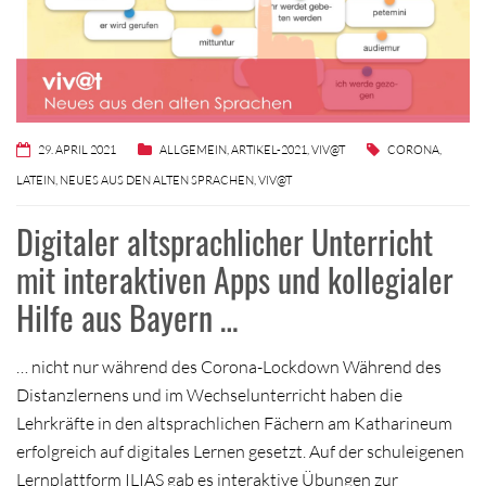
29. APRIL 2021
ALLGEMEIN
,
ARTIKEL-2021
,
VIV@T
CORONA
,
LATEIN
,
NEUES AUS DEN ALTEN SPRACHEN
,
VIV@T
Digitaler altsprachlicher Unterricht
mit interaktiven Apps und kollegialer
Hilfe aus Bayern …
… nicht nur während des Corona-Lockdown Während des
Distanzlernens und im Wechselunterricht haben die
Lehrkräfte in den altsprachlichen Fächern am Katharineum
erfolgreich auf digitales Lernen gesetzt. Auf der schuleigenen
Lernplattform ILIAS gab es interaktive Übungen zur