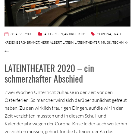
30. APRIL 2020
ALLGEMEIN
,
ARTIKEL 2020
CORONA
,
FRAU
KREIENBERG- BRANDT
,
HERR ALBERT
,
LATEIN
,
LATEINTHEATER
,
MUSIK
,
TECHNIK-
AG
LATEINTHEATER 2020 – ein
schmerzhafter Abschied
Zwei Wochen Unterricht zuhause in der Zeit vor den
Osterferien. So mancher wird sich darüber zunächst gefreut
haben. Zu den wirklich traurigen Dingen, auf die wir in der
Zeit verzichten mussten und in diesem Schul- und
Kalenderjahr wegen der Corona-Krise leider auch weiterhin
verzichten müssen, gehört für die Lateiner der 6b das