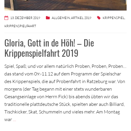
13. DEZEMBER 2019
ALLGEMEIN
,
ARTIKEL 2019
KRIPPENSPIEL
,
KRIPPENSPIELFAHRT
Gloria, Gott in de Höh! – Die
Krippenspielfahrt 2019
Spiel, Spaß; und vor allem natürlich Proben, Proben, Proben…
das stand vom 09.-11.12 auf dem Programm der Spielschar
des Krippenspiels, die auf Probenfahrt in Ratzeburg war. Von
morgens (der Tag begann mit einer stets wunderbaren
Gesangseinlage von Herrn Fick) bis abends übten wir das
traditionelle plattdeutsche Stück, spielten aber auch Billiard,
Tischkicker, Skat, Schummeln und vieles mehr. Am Montag
war
…