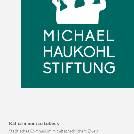
Katharineum zu Lübeck
Städtisches Gymnasium mit altsprachlichem Zweig