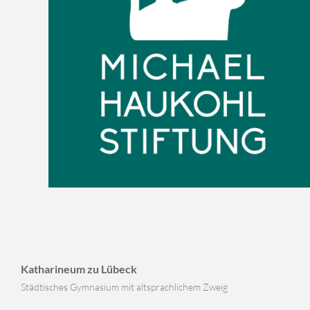
Katharineum zu Lübeck
Städtisches Gymnasium mit altsprachlichem Zweig