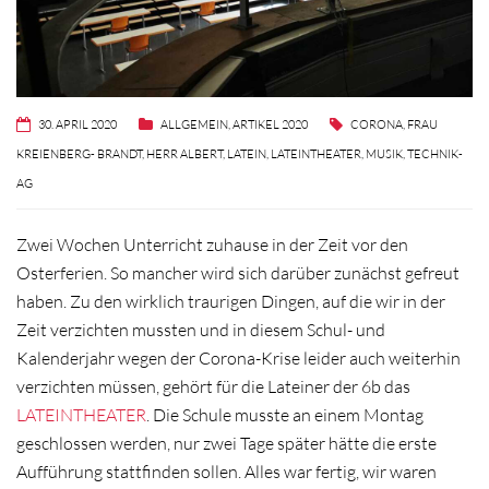
30. APRIL 2020
ALLGEMEIN
,
ARTIKEL 2020
CORONA
,
FRAU
KREIENBERG- BRANDT
,
HERR ALBERT
,
LATEIN
,
LATEINTHEATER
,
MUSIK
,
TECHNIK-
AG
Zwei Wochen Unterricht zuhause in der Zeit vor den
Osterferien. So mancher wird sich darüber zunächst gefreut
haben. Zu den wirklich traurigen Dingen, auf die wir in der
Zeit verzichten mussten und in diesem Schul- und
Kalenderjahr wegen der Corona-Krise leider auch weiterhin
verzichten müssen, gehört für die Lateiner der 6b das
LATEINTHEATER
. Die Schule musste an einem Montag
geschlossen werden, nur zwei Tage später hätte die erste
Aufführung stattfinden sollen. Alles war fertig, wir waren