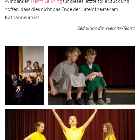
Wir danken
Herrn Leißring
für dieses letzte tolle Stück und
hoffen, dass dies nicht das Ende der Lateintheater am
Katharineum ist!
Redaktion des Website-Teams
Latein-
Theater
,,Specus
Trophonii'