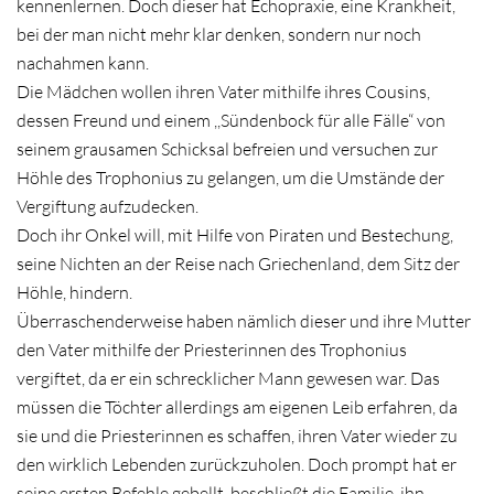
kennenlernen. Doch dieser hat Echopraxie, eine Krankheit,
bei der man nicht mehr klar denken, sondern nur noch
nachahmen kann.
Die Mädchen wollen ihren Vater mithilfe ihres Cousins,
dessen Freund und einem ,,Sündenbock für alle Fälle“ von
seinem grausamen Schicksal befreien und versuchen zur
Höhle des Trophonius zu gelangen, um die Umstände der
Vergiftung aufzudecken.
Doch ihr Onkel will, mit Hilfe von Piraten und Bestechung,
seine Nichten an der Reise nach Griechenland, dem Sitz der
Höhle, hindern.
Überraschenderweise haben nämlich dieser und ihre Mutter
den Vater mithilfe der Priesterinnen des Trophonius
vergiftet, da er ein schrecklicher Mann gewesen war. Das
müssen die Töchter allerdings am eigenen Leib erfahren, da
sie und die Priesterinnen es schaffen, ihren Vater wieder zu
den wirklich Lebenden zurückzuholen. Doch prompt hat er
seine ersten Befehle gebellt, beschließt die Familie, ihn