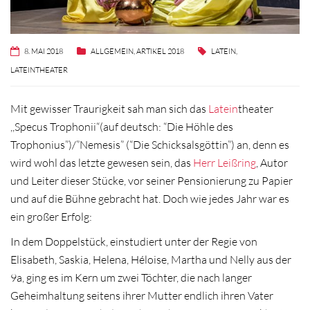
8. MAI 2018
ALLGEMEIN
,
ARTIKEL 2018
LATEIN
,
LATEINTHEATER
Mit gewisser Traurigkeit sah man sich das
Latein
theater
,,Specus Trophonii“(auf deutsch: “Die Höhle des
Trophonius”)/”Nemesis” (“Die Schicksalsgöttin”) an, denn es
wird wohl das letzte gewesen sein, das
Herr Leißring
, Autor
und Leiter dieser Stücke, vor seiner Pensionierung zu Papier
und auf die Bühne gebracht hat. Doch wie jedes Jahr war es
ein großer Erfolg:
In dem Doppelstück, einstudiert unter der Regie von
Elisabeth, Saskia, Helena, Héloise, Martha und Nelly aus der
9a, ging es im Kern um zwei Töchter, die nach langer
Geheimhaltung seitens ihrer Mutter endlich ihren Vater