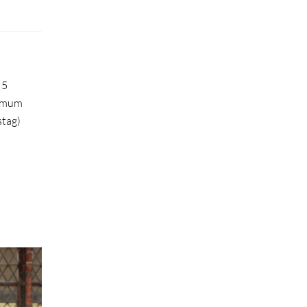
 5
rimum
stag)