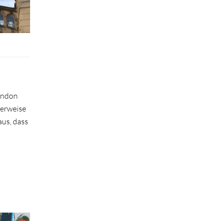
n
ondon
lerweise
aus, dass