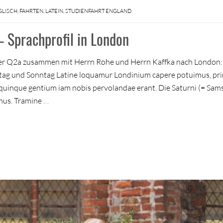
GLISCH
,
FAHRTEN
,
LATEIN
,
STUDIENFAHRT ENGLAND
 Sprachprofil in London
t der Q2a zusammen mit Herrn Rohe und Herrn Kaffka nach London:
mstag und Sonntag Latine loquamur Londinium capere potuimus, p
 quinque gentium iam nobis pervolandae erant. Die Saturni (= Sam
mus. Tramine
…