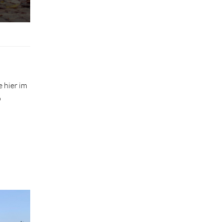
e hier im
o