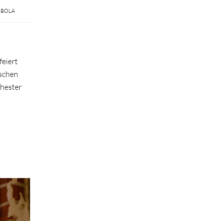
BOLA
feiert
ischen
chester