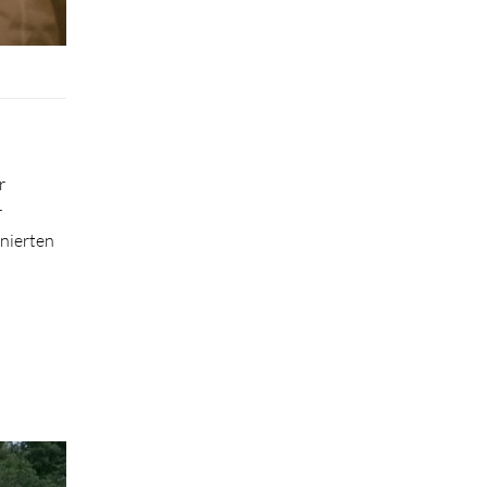
r
r
nierten