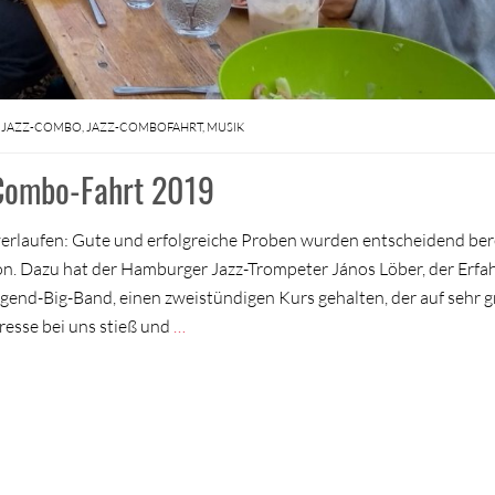
,
JAZZ-COMBO
,
JAZZ-COMBOFAHRT
,
MUSIK
-Combo-Fahrt 2019
verlaufen: Gute und erfolgreiche Proben wurden entscheidend ber
. Dazu hat der Hamburger Jazz-Trompeter János Löber, der Erf
ugend-Big-Band, einen zweistündigen Kurs gehalten, der auf sehr 
eresse bei uns stieß und
…