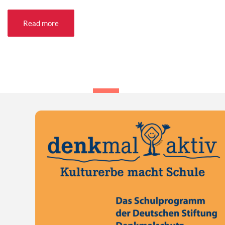
Read more
«
‹
105
106
107
108
109
›
»