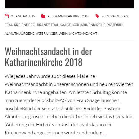
9. JANUAR 2019
ALLGEMEIN
,
ARTIKEL 2018
BLOCKHOLZ-AG
,
FRAU KREIENBERG- BRANDT
,
FRAU SAAGE
,
KATHARINENKIRCHE
,
PASTORIN
ALMUTH JÜRGENS
,
VATER UNSER
,
WEIHNACHTSANDACHT
Weihnachtsandacht in der
Katharinenkirche 2018
Wie jedes Jahr wurde auch dieses Mal eine
Weihnachtsandacht in unserer schönen und neu renovierten
Katharinenkirche abgehalten. Am letzten Schultag konnte
man zuerst der Blockholz-AG von Frau Saage lauschen,
anschließend der sehr anschaulichen Rede der Pastorin
Almuth Jürgensen. In eben dieser beschrieb sie das Gemälde
“Anbetung der Hirten” von Jost de Laval, das an der
Kirchenwand angeschienen wurde und zudem
…