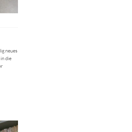
lig neues
in die
er