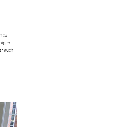
f zu
uhigen
er auch