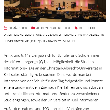
20. MÄRZ 2023
ALLGEMEIN
,
ARTIKEL-2023
BERUFLICHE
ORIENTIERUNG
,
BERUFS- UND STUDIENORIENTIERUNG
,
CHRISTIAN-ALBRECHTS-
UNIVERSITÄT ZU KIEL
,
KIEL
,
Q1-JAHRGANG
,
STUDIUM
,
UNI
Am 7. und 8. März ergab sich für Schüler und Schülerinnen
des elften Jahrgangs (Q1) die Möglichkeit, die Studien-
Informations-Tage an der Christian-Albrecht-Universität in
Kiel selbstständig zu besuchen. Dazu wurde man bei
Interesse von der Schule für den Tag freigestellt und konnte
eigenständig mit dem Zug nach Kiel fahren und sich dort an
unterschiedlichen Informationsständen zu verschiedenen
Studiengängen, sowie der Universität in Kiel informieren.
Außerdem gab es rund 100 lehrreiche Vorträge von