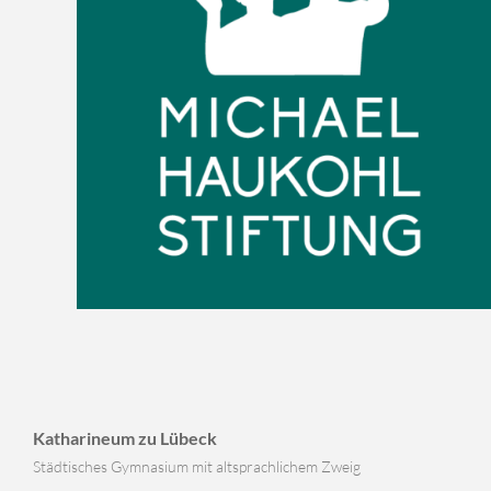
Katharineum zu Lübeck
Städtisches Gymnasium mit altsprachlichem Zweig