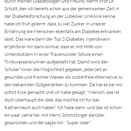
durch meinen Diabetologen und Freund, Herrn Prof Dr.
Schütt, den ich bereits schon aus der gemeinsamen Zeit in
der Diabetesforschung an der Lübecker Uniklinik kenne,
habe ich früh gelernt, dass zu viel Zucker in unserer
Ernährung die Menschen ebenfalls am Diabetes erkranken
lässt. Das wäre dann der Typ 2-Diabetes. Irgendwann
erzählte er mir dann einmal, dass er, mit Hilfe von
Unterstützern in einer Travemünder Schule einen
Trinkwasserbrunnen aufgestellt hat. Damit wird den
Schüler*innen die Möglichkeit gegeben, jederzeit an
gesundes und frisches Wasser als zuckerfreie Alternative zu
den bekannten Süßgetränken zu kommen. Da hat es bei mir
sofort klick gemacht und ich habe gesagt: “Mensch, das ist
doch überhaupt die Idee, das möchte ich für das
Katharineum auch haben”. Ich habe dann, und das ist schon
ein paar Jahre her, mit Herrn Schmittinger darüber
gesprochen und der sagte mir: “Super Idee!”