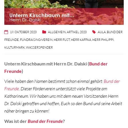
19. OKTOBER 2020
ALLGEMEIN
,
ARTIKEL 2020
AULA
,
BUND DER
FREUNDE
,
FUNDRAISING-VEREIN
,
HERR FUST
,
HERR KAFFKA
,
HERR PHILIPPI
,
KULTURMARK
,
WASSERSPENDER
Unterm Kirschbaum mit Herrn Dr. Dalski (
Bund der
Freunde
)
Viele
haben den Namen bestimmt schon einmal gehört:
Bund der
Freunde
. Dieser Förderverein unterstützt viele Projekte am
Katharineum. Wir haben uns mit dem neuen Vorsitzenden Herrn
Dr. Dalski getroffen und hoffen, Euch so den Bund und seine Arbeit
näher bringen zu können!
Was ist der
Bund der Freunde
?