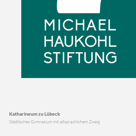
Katharineum zu Lübeck
Städtisches Gymnasium mit altsprachlichem Zweig