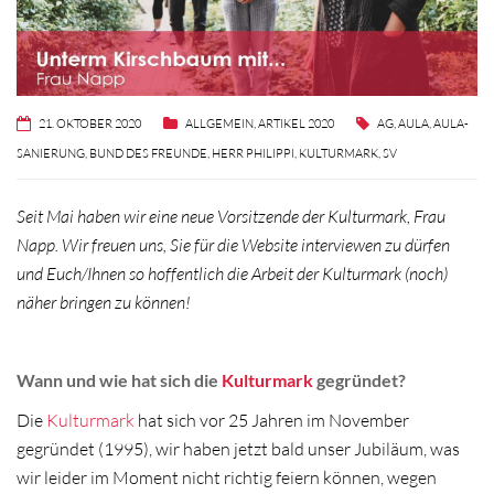
21. OKTOBER 2020
ALLGEMEIN
,
ARTIKEL 2020
AG
,
AULA
,
AULA-
SANIERUNG
,
BUND DES FREUNDE
,
HERR PHILIPPI
,
KULTURMARK
,
SV
Seit Mai haben wir eine neue Vorsitzende der Kulturmark, Frau
Napp. Wir freuen uns, Sie für die Website interviewen zu dürfen
und Euch/Ihnen so hoffentlich die Arbeit der Kulturmark (noch)
näher bringen zu können!
Wann und wie hat sich die
Kulturmark
gegründet?
Die
Kulturmark
hat sich vor 25 Jahren im November
gegründet (1995), wir haben jetzt bald unser Jubiläum, was
wir leider im Moment nicht richtig feiern können, wegen