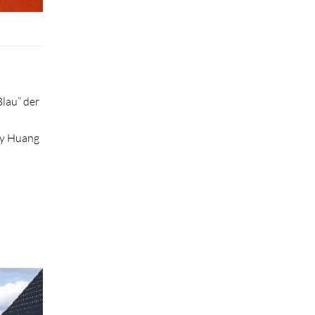
lau” der
dy Huang