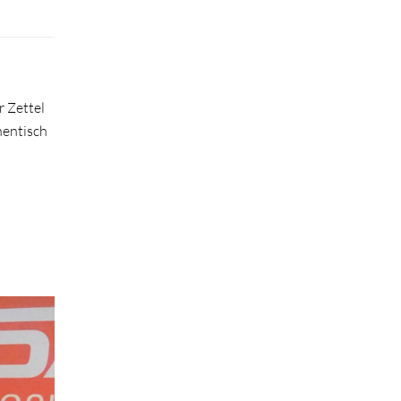
r Zettel
hentisch