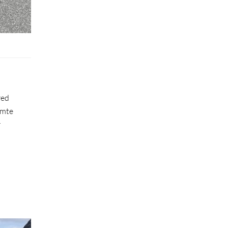
red
amte
r