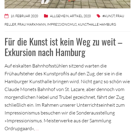
18. FEBRUAR 2020
ALLGEMEIN
,
ARTIKEL 2020
#KUNST
,
FRAU
FELLER
,
FRAU MARKMANN
,
IMPRESSIONISMUS
,
KUNSTHALLE HAMBURG
Für die Kunst ist kein Weg zu weit –
Exkursion nach Hamburg
Auf eiskalten Bahnhofsstühlen sitzend warten die
Frühaufsteher des Kunstprofils auf den Zug, der sie in die
Hamburger Kunsthalle bringen wird. Nicht ganz so schön wie
Claude Monets Bahnhof von St. Lazare, aber dennoch vom
morgendlichen Nebel und Trubel gezeichnet, fährt der Zug
schließlich ein. Im Rahmen unserer Unterrichtseinheit zum
Impressionismus besuchen wir die Sonderausstellung
»Impressionismus. Meisterwerke aus der Sammlung
Ordrupgaard«,
…