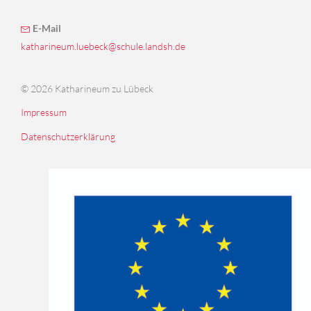
E-Mail
katharineum.luebeck@schule.landsh.de
© 2026 Katharineum zu Lübeck
Impressum
Datenschutzerklärung