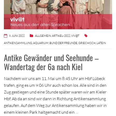
8. JUNI 2022
ALLGEMEIN
,
ARTIKEL-2022
,
VIV@T
ANTIKENSAMMLUNG
,
AQUARIUM
,
BUND DER FREUNDE
,
GRIECHISCH
,
LATEIN
Antike Gewänder und Seehunde –
Wandertag der 6a nach Kiel
Nachdem wir uns am 11. Mai um 8:45 Uhr am Hbf Lübeck
trafen, ging es um 9:06 Uhr auch schon los. Alle sind in den
Zug gestiegen und eine Stunde später waren wir am Kieler
Hbf. Ab da an sind wir dann in Richtung Antikensammlung
gelaufen. Auf dem Weg zur Antikensammlung haben wir in
einem kleinen Park haltgemacht und ein
…