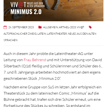
26. SEPTEMBER 2023
ALLGEMEIN
,
ARTIKEL-2023
,
VIV@T
ALTSPRACHLICHER ZWEIG
,
LATEIN
,
LATEINTHEATER
,
NEUES AUS DEN ALTEN
SPRACHEN
Auch in diesem Jahr probte die Lateintheater-AG unter
Leitung von
Frau Behrend
und mit Unterstützung von David
Silberbach (Q1d) fleißig und Schülerinnen und Schüler des 6.,
7. und 8. Jahrgangs arbeiteten hochmotiviert an dem eigens
geschriebenen Stück „Minimus 2.0“.
Nachdem eine Gruppe von SuS im letzen Jahr erfolgreich ein
Theaterstück zu dem lateinischen Comic „Minimus“ auf die
Bühne gebracht hat, trafen sich drei Schüler erneut, um eine
Fortsetzung des Stückes zu schreiben. So entstand im