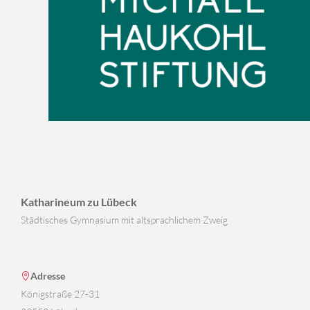
Katharineum zu Lübeck
Städtisches Gymnasium mit altsprachlichem Zweig
Adresse
Königstraße 27-31