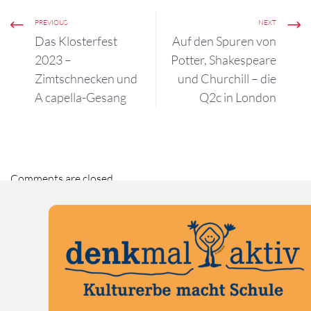
PREVIOUS
NEXT
Das Klosterfest
Auf den Spuren von
2023 –
Potter, Shakespeare
Zimtschnecken und
und Churchill – die
A capella-Gesang
Q2c in London
Comments are closed.