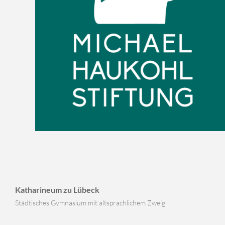
Katharineum zu Lübeck
Städtisches Gymnasium mit altsprachlichem Zweig