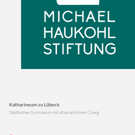
Katharineum zu Lübeck
Städtisches Gymnasium mit altsprachlichem Zweig