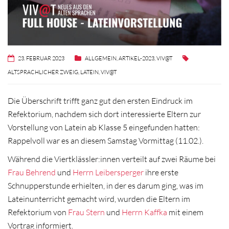
23. FEBRUAR 2023
ALLGEMEIN
,
ARTIKEL-2023
,
VIV@T
ALTSPRACHLICHER ZWEIG
,
LATEIN
,
VIV@T
Die Überschrift trifft ganz gut den ersten Eindruck im
Refektorium, nachdem sich dort interessierte Eltern zur
Vorstellung von Latein ab Klasse 5 eingefunden hatten:
Rappelvoll war es an diesem Samstag Vormittag (11.02.).
Während die Viertklässler:innen verteilt auf zwei Räume bei
Frau Behrend
und
Herrn Leibersperger
ihre erste
Schnupperstunde erhielten, in der es darum ging, was im
Lateinunterricht gemacht wird, wurden die Eltern im
Refektorium von
Frau Stern
und
Herrn Kaffka
mit einem
Vortrag informiert.