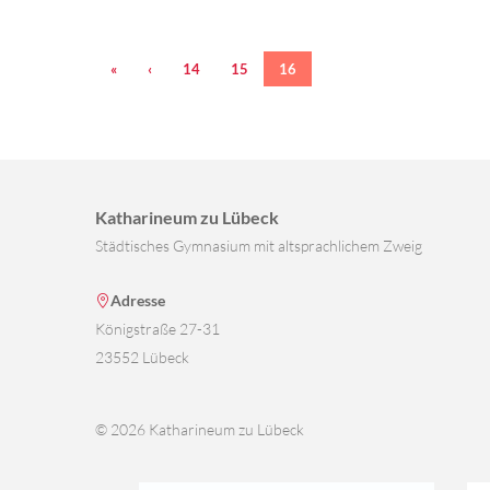
«
‹
14
15
16
Katharineum zu Lübeck
Städtisches Gymnasium mit altsprachlichem Zweig
Adresse
Königstraße 27-31
23552 Lübeck
© 2026 Katharineum zu Lübeck