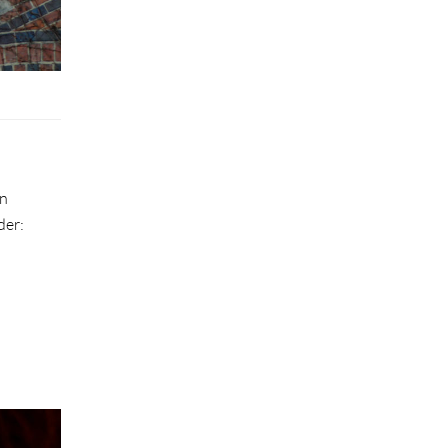
un
der: