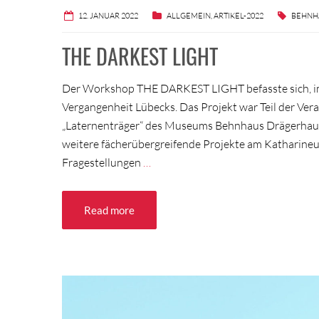
12. JANUAR 2022
ALLGEMEIN
,
ARTIKEL-2022
BEHNH
THE DARKEST LIGHT
Der Workshop THE DARKEST LIGHT befasste sich, im
Vergangenheit Lübecks. Das Projekt war Teil der Ver
„Laternenträger“ des Museums Behnhaus Drägerhaus.
weitere fächerübergreifende Projekte am Katharineum.
Fragestellungen
…
Read more