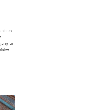
onialen
n
gung für
nialen