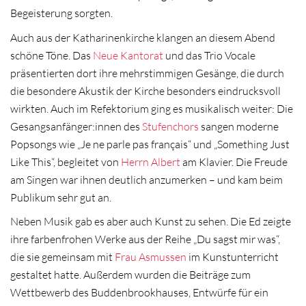
Begeisterung sorgten.
Auch aus der Katharinenkirche klangen an diesem Abend
schöne Töne. Das
Neue Kantorat
und das Trio Vocale
präsentierten dort ihre mehrstimmigen Gesänge, die durch
die besondere Akustik der Kirche besonders eindrucksvoll
wirkten. Auch im Refektorium ging es musikalisch weiter: Die
Gesangsanfänger:innen des
Stufenchors
sangen moderne
Popsongs wie „Je ne parle pas français“ und „Something Just
Like This“, begleitet von
Herrn Albert
am Klavier. Die Freude
am Singen war ihnen deutlich anzumerken – und kam beim
Publikum sehr gut an.
Neben Musik gab es aber auch Kunst zu sehen. Die Ed zeigte
ihre farbenfrohen Werke aus der Reihe „Du sagst mir was“,
die sie gemeinsam mit
Frau Asmussen
im Kunstunterricht
gestaltet hatte. Außerdem wurden die Beiträge zum
Wettbewerb des Buddenbrookhauses, Entwürfe für ein