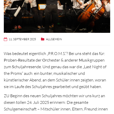
11. SEPTEMBER 2025
ALLGEMEIN
Was bedeutet eigentlich „P.R.O.M.S.“? Bei uns steht das für:
P
roben-
R
esultate der
O
rchester & anderer
M
usikgruppen
zum
S
chuljahresende. Und genau das war die „Last Night of
the Proms“ auch: ein bunter, musikalischer und
künstlerischer Abend, an dem Schüler:innen zeigten, woran
sie im Laufe des Schuljahres gearbeitet und geübt haben.
ZU Beginn des neuen Schuljahres möchten wir uns kurz an
diesen tollen 24. Juli 2025 erinnern: Die gesamte
Schulgemeinschaft – Mitschüler:innen, Eltern, Freund:innen