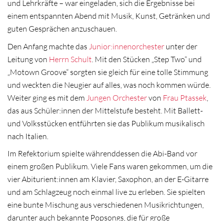
und Lehrkräfte – war eingeladen, sich die Ergebnisse bei
einem entspannten Abend mit Musik, Kunst, Getränken und
guten Gesprächen anzuschauen.
Den Anfang machte das
Junior:innenorchester
unter der
Leitung von
Herrn Schult
. Mit den Stücken „Step Two“ und
„Motown Groove“ sorgten sie gleich für eine tolle Stimmung
und weckten die Neugier auf alles, was noch kommen würde.
Weiter ging es mit dem
Jungen Orchester
von
Frau Ptassek
,
das aus Schüler:innen der Mittelstufe besteht. Mit Ballett-
und Volksstücken entführten sie das Publikum musikalisch
nach Italien.
Im Refektorium spielte währenddessen die Abi-Band vor
einem großen Publikum. Viele Fans waren gekommen, um die
vier Abiturient:innen am Klavier, Saxophon, an der E-Gitarre
und am Schlagzeug noch einmal live zu erleben. Sie spielten
eine bunte Mischung aus verschiedenen Musikrichtungen,
darunter auch bekannte Popsongs, die für große