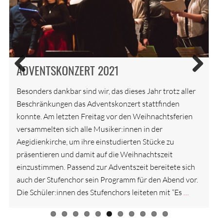
MAL WIEDER ALLES DABEI – LAST NIGHT
PROBENFAHRT DES SCHULORCHESTERS
OSLO – WIR KOMMEN!
WEIHNACHTSMUSIK!
ORCHESTER-PARTNERSCHAFT OSLO-
VON DEN BEATLES BIS ZU SCHINDLERS
EIN KÖSTLICH-KOSTBARES
OSLO UND LÜBECK ENDLICH WIEDER
ADVENTSKONZERT 2021
DER BASAR 2018 – GELD FÜR DIE
OF THE P.R.O.M.S.
LÜBECK DARF ENDLICH WIEDER LEBEN
LISTE – ORCHESTERKONZERT IM MÄRZ
ORCHESTERTREFFEN – DAS VESTRE AKER
VEREINT!
BILDUNG IN KENIA
ADVENTLICHE TÖNE IN DER
Besonders dankbar sind wir, das dieses Jahr trotz aller
2019
STRYKORKESTER AUS OSLO WAR WIEDER
Previ
Next
AEGIDIENKIRCHE
Beschränkungen das Adventskonzert stattfinden
ous
ZU GAST
konnte. Am letzten Freitag vor den Weihnachtsferien
Es ist 19.15 Uhr, man sieht eine Menschenmenge vor
versammelten sich alle Musiker:innen in der
der Aegidienkirche, die sich zunehmend vergrößert,
Aegidienkirche, um ihre einstudierten Stücke zu
aufgeregte Schüler und Schülerinnen mit
präsentieren und damit auf die Weihnachtszeit
Instrumentenkasten oder Notenzetteln, sowie Eltern,
einzustimmen. Passend zur Adventszeit bereitete sich
Lehrer und Großeltern oder auch nur adventlich
…
auch der Stufenchor sein Programm für den Abend vor.
gestimmte Zuschauer. Sie warten gespannt darauf, dass
Die Schüler:innen des Stufenchors leiteten mit “Es
…
…
sich die Tür öffnet und man ihnen endlich Eintritt zum
…
…
…
…
…
…
Adventskonzert des Katharineums gewehrt. Es ist