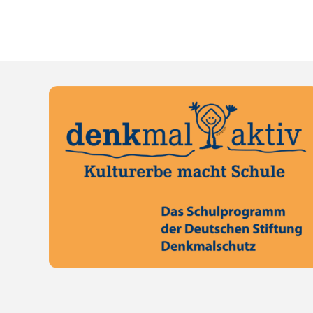
…
19.35 Uhr, nach einem raschen
…