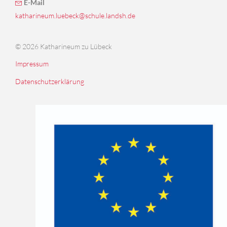
E-Mail
katharineum.luebeck@schule.landsh.de
© 2026 Katharineum zu Lübeck
Impressum
Datenschutzerklärung