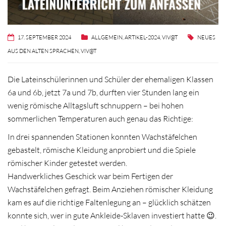
17. SEPTEMBER 2024
ALLGEMEIN
,
ARTIKEL-2024
,
VIV@T
NEUES
AUS DEN ALTEN SPRACHEN
,
VIV@T
Die Lateinschülerinnen und Schüler der ehemaligen Klassen
6a und 6b, jetzt 7a und 7b, durften vier Stunden lang ein
wenig römische Alltagsluft schnuppern – bei hohen
sommerlichen Temperaturen auch genau das Richtige:
In drei spannenden Stationen konnten Wachstäfelchen
gebastelt, römische Kleidung anprobiert und die Spiele
römischer Kinder getestet werden.
Handwerkliches Geschick war beim Fertigen der
Wachstäfelchen gefragt. Beim Anziehen römischer Kleidung
kam es auf die richtige Faltenlegung an – glücklich schätzen
konnte sich, wer in gute Ankleide-Sklaven investiert hatte 😉.