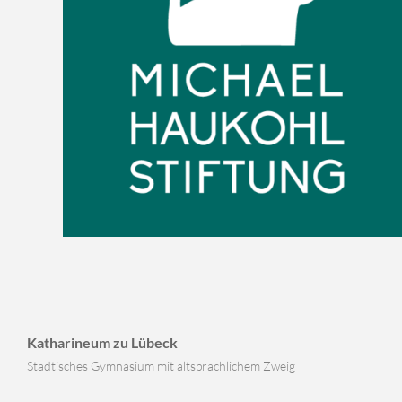
Katharineum zu Lübeck
Städtisches Gymnasium mit altsprachlichem Zweig