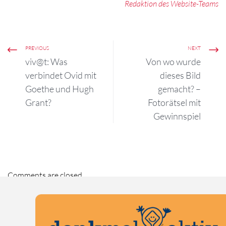
Redaktion des Website-Teams
PREVIOUS
NEXT
viv@t: Was
Von wo wurde
verbindet Ovid mit
dieses Bild
Goethe und Hugh
gemacht? –
Grant?
Fotorätsel mit
Gewinnspiel
Comments are closed.