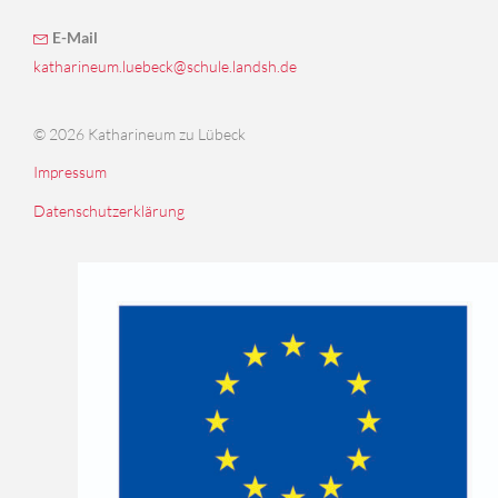
E-Mail
katharineum.luebeck@schule.landsh.de
© 2026 Katharineum zu Lübeck
Impressum
Datenschutzerklärung