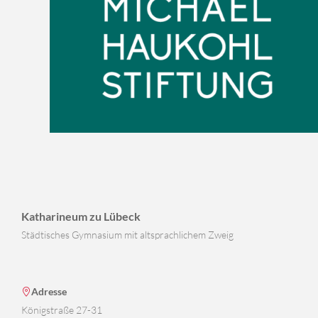
Katharineum zu Lübeck
Städtisches Gymnasium mit altsprachlichem Zweig
Adresse
Königstraße 27-31