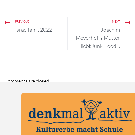
PREVIOUS
NEXT
Israelfahrt 2022
Joachim
Meyerhoffs Mutter
liebt Junk-Food…
Comments are closed.