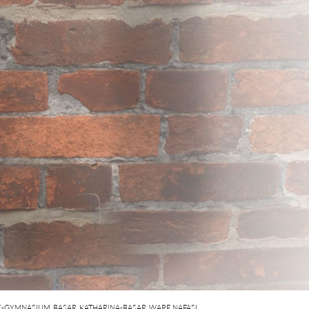
E-GYMNASIUM
,
BASAR
,
KATHARINA-BASAR
,
WAPE NAFASI