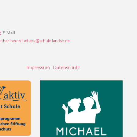
E-Mail
atharineum.luebeck@schule.landsh.de
Impressum
·
Datenschutz