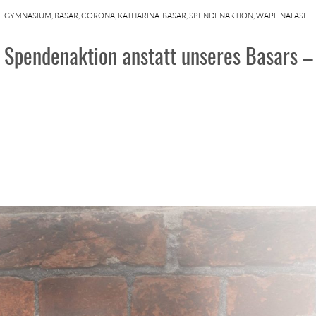
E-GYMNASIUM
,
BASAR
,
CORONA
,
KATHARINA-BASAR
,
SPENDENAKTION
,
WAPE NAFASI
 Spendenaktion anstatt unseres Basars –