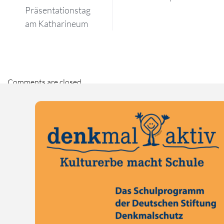
Präsentationstag
am Katharineum
Comments are closed.