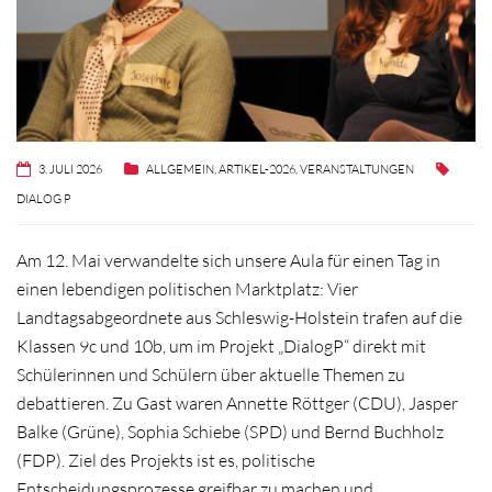
3. JULI 2026
ALLGEMEIN
,
ARTIKEL-2026
,
VERANSTALTUNGEN
DIALOG P
Am 12. Mai verwandelte sich unsere Aula für einen Tag in
einen lebendigen politischen Marktplatz: Vier
Landtagsabgeordnete aus Schleswig-Holstein trafen auf die
Klassen 9c und 10b, um im Projekt „DialogP“ direkt mit
Schülerinnen und Schülern über aktuelle Themen zu
debattieren. Zu Gast waren Annette Röttger (CDU), Jasper
Balke (Grüne), Sophia Schiebe (SPD) und Bernd Buchholz
(FDP). Ziel des Projekts ist es, politische
Entscheidungsprozesse greifbar zu machen und