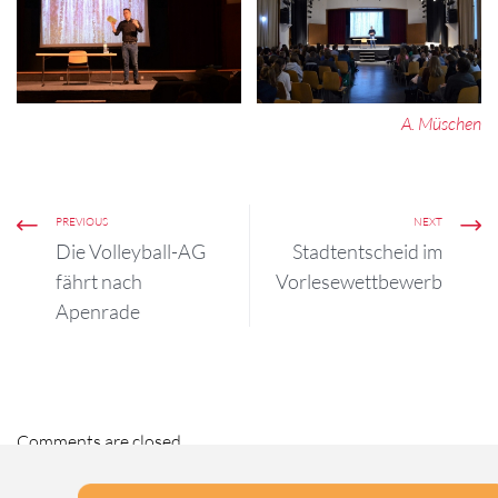
Martin Schäuble am
Katharineum
A. Müschen
PREVIOUS
NEXT
Die Volleyball-AG
Stadtentscheid im
fährt nach
Vorlesewettbewerb
Apenrade
Comments are closed.