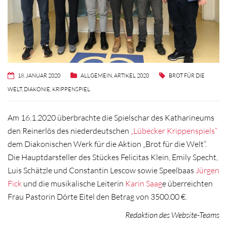
18. JANUAR 2020
ALLGEMEIN
,
ARTIKEL 2020
BROT FÜR DIE
WELT
,
DIAKONIE
,
KRIPPENSPIEL
Am 16.1.2020 überbrachte die Spielschar des Katharineums
den Reinerlös des niederdeutschen
„Lübecker Krippenspiels“
dem Diakonischen Werk für die Aktion „Brot für die Welt“.
Die Hauptdarsteller des Stückes Felicitas Klein, Emily Specht,
Luis Schätzle und Constantin Lescow sowie Speelbaas
Jürgen
Fick
und die musikalische Leiterin
Karin Saag
e überreichten
Frau Pastorin Dörte Eitel den Betrag von 3500.00 €.
Redaktion des Website-Teams