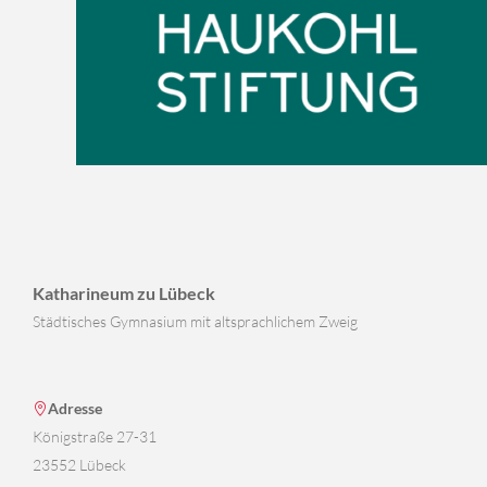
Katharineum zu Lübeck
Städtisches Gymnasium mit altsprachlichem Zweig
Adresse
Königstraße 27-31
23552 Lübeck