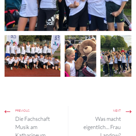
PREVIOUS
NEXT
Die Fachschaft
Was macht
Musik am
eigentlich… Frau
Katharineum
Landow?