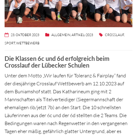
23. OKTOBER 2023
ALLGEMEIN
,
ARTIKEL-2023
CROSSLAUF
,
SPORT
,
WETTBEWERB
Die Klassen 6c und 6d erfolgreich beim
Crosslauf der Lübecker Schulen
Unter dem Motto „Wir laufen für Toleranz & Fairplay“ fand
der diesjährige Crosslauf Wettbewerb am 12.10.2023 auf
dem Buniamshof statt. Das Katharineum ging mit 2
Mannschaften als Titelverteidiger (Siegermannschaft der
ehemaligen 6b/jetzt 7b) an den Start. Die 10 schnellsten
Läuferinnen aus der 6c und der 6d stellten die 2 Teams. Die
Bedingungen waren nach Regenwetter in den vergangenen
Tagen eher mäßig, gefährlich glatter Untergrund, aber es