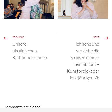
PREVIOUS
NEXT
Unsere
Ich sehe und
ukrainischen
verstehe die
Katharineer:innen
Straßen meiner
Heimatstadt –
Kunstprojekt der
letztjährigen 7b
Comments are closed.