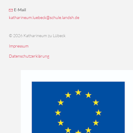
E-Mail
katharineum.luebeck@schule.landsh.de
© 2026 Katharineum zu Lübeck
Impressum
Datenschutzerklärung