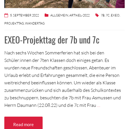
5. SEPTEMBER 2022
ALLGEMEIN
,
ARTIKEL-2022
7B
,
7C
,
EXEO
,
PROJEKTTAG
,
WANDERTAG
EXEO-Projekttag der 7b und 7c
Nach sechs Wochen Sommerferien hat sich bei den
Schüler:innen der 7ten Klassen doch einiges getan. Es
wurden neue Freundschaften geschlossen, Abenteuer im
Urlaub erlebt und Erfahrungen gesammelt, die eine Person
weitreichend beeinflussen können. Um wieder als Klasse
zusammenzurücken und sich außerhalb des Schulkontextes
zu beschnuppern, besuchten die 7b mit Frau Asmussen und
Herrn Daumann (22.08.22) und die 7c mit Frau
…
Read more