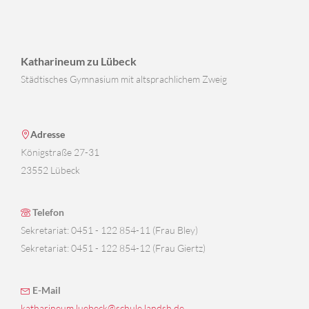
Katharineum zu Lübeck
Städtisches Gymnasium mit altsprachlichem Zweig
Adresse
Königstraße 27-31
23552 Lübeck
Telefon
Sekretariat: 0451 - 122 854-11 (Frau Bley)
Sekretariat: 0451 - 122 854-12 (Frau Giertz)
E-Mail
katharineum.luebeck@schule.landsh.de