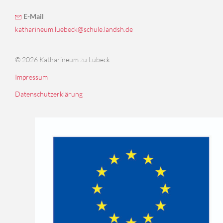
E-Mail
katharineum.luebeck@schule.landsh.de
© 2026 Katharineum zu Lübeck
Impressum
Datenschutzerklärung