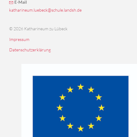
E-Mail
katharineum.luebeck@schule.landsh.de
© 2026 Katharineum zu Lübeck
Impressum
Datenschutzerklärung