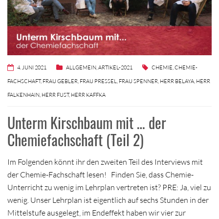
4. JUNI 2021
ALLGEMEIN
,
ARTIKEL-2021
CHEMIE
,
CHEMIE-
FACHSCHAFT
,
FRAU GEBLER
,
FRAU PRESSEL
,
FRAU SPENNER
,
HERR BELAYA
,
HERR
FALKENHAIN
,
HERR FUST
,
HERR KAFFKA
Unterm Kirschbaum mit … der
Chemiefachschaft (Teil 2)
Im Folgenden könnt ihr den zweiten Teil des Interviews mit
der Chemie-Fachschaft lesen! Finden Sie, dass Chemie-
Unterricht zu wenig im Lehrplan vertreten ist? PRE: Ja, viel zu
wenig. Unser Lehrplan ist eigentlich auf sechs Stunden in der
Mittelstufe ausgelegt, im Endeffekt haben wir vier zur