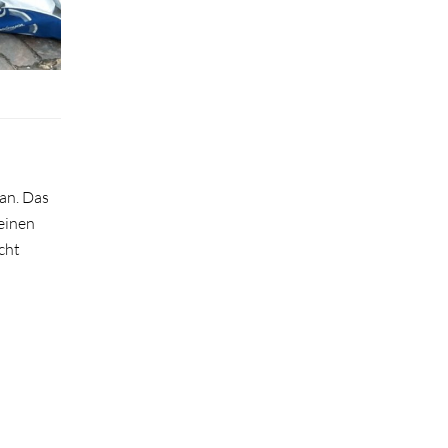
 an. Das
 einen
cht