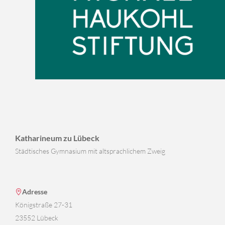
Katharineum zu Lübeck
Städtisches Gymnasium mit altsprachlichem Zweig
Adresse
Königstraße 27-31
23552 Lübeck