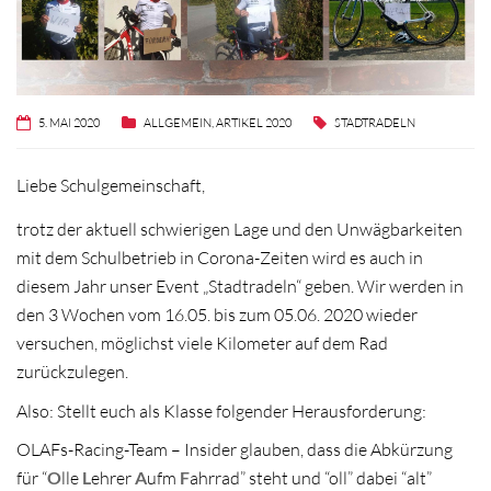
5. MAI 2020
ALLGEMEIN
,
ARTIKEL 2020
STADTRADELN
Liebe Schulgemeinschaft,
trotz der aktuell schwierigen Lage und den Unwägbarkeiten
mit dem Schulbetrieb in Corona-Zeiten wird es auch in
diesem Jahr unser Event „Stadtradeln“ geben. Wir werden in
den 3 Wochen vom 16.05. bis zum 05.06. 2020 wieder
versuchen, möglichst viele Kilometer auf dem Rad
zurückzulegen.
Also: Stellt euch als Klasse folgender Herausforderung:
OLAFs-Racing-Team – Insider glauben, dass die Abkürzung
für “
O
lle
L
ehrer
A
ufm
F
ahrrad” steht und “oll” dabei “alt”