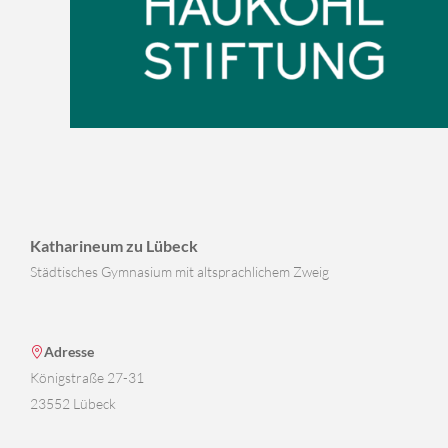
Katharineum zu Lübeck
Städtisches Gymnasium mit altsprachlichem Zweig
Adresse
Königstraße 27-31
23552 Lübeck