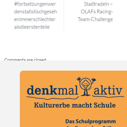
#fortsetzungenwer
Stadtradeln –
denstatistischgeseh
OLAFs Racing-
enimmerschlechter
Team-Challenge
alsdieerstenteile
Comments are closed.