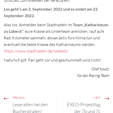
Schulzeit zum Eisessen bei Venezia ein.
Los geht’s am 3. September 2022 und es endet am 23.
September 2022.
Also los: Anmelden beim Stadtradeln im
Team „Katharineum
zu Lübeck“
, eure Klasse als Unterteam anklicken, rauf aufs
Rad, Kilometer sammeln, etwas aktiv fürs Klima tun und
eventuell die beste Klasse des Katharineums werden.
https://www.stadtradeln.de/luebeck/
Natürlich gilt: Fair geht vor und geschummelt wird nicht!
Olaf Kautz
für das Racing Team
PREVIOUS
NEXT
Leseratten bei den
EXEO-Projekttag
Bücherpiraten!
der 7b und 7c