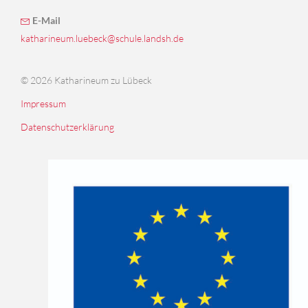
E-Mail
katharineum.luebeck@schule.landsh.de
© 2026 Katharineum zu Lübeck
Impressum
Datenschutzerklärung