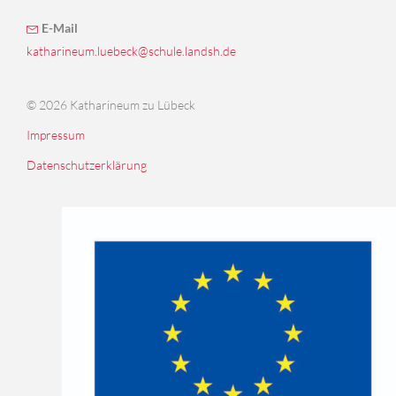
E-Mail
katharineum.luebeck@schule.landsh.de
© 2026 Katharineum zu Lübeck
Impressum
Datenschutzerklärung