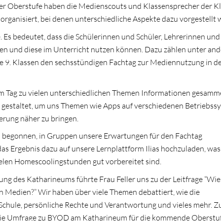
er Oberstufe haben die Medienscouts und Klassensprecher der K
organisiert, bei denen unterschiedliche Aspekte dazu vorgestellt
 Es bedeutet, dass die Schülerinnen und Schüler, Lehrerinnen und
fen und diese im Unterricht nutzen können. Dazu zählen unter an
ie 9. Klassen den sechsstündigen Fachtag zur Mediennutzung in d
sem Tag zu vielen unterschiedlichen Themen Informationen gesamme
v gestaltet, um uns Themen wie Apps auf verschiedenen Betriebss
rung näher zu bringen.
en begonnen, in Gruppen unsere Erwartungen für den Fachtag
as Ergebnis dazu auf unsere Lernplattform Ilias hochzuladen, was
vielen Homescoolingstunden gut vorbereitet sind.
g des Katharineums führte Frau Feller uns zu der Leitfrage “Wie 
n Medien?” Wir haben über viele Themen debattiert, wie die
Schule, persönliche Rechte und Verantwortung und vieles mehr. 
 Die Umfrage zu BYOD am Katharineum für die kommende Oberstuf