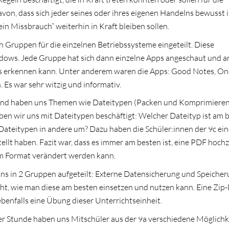
on, dass sich jeder seines oder ihres eigenen Handelns bewusst i
n Missbrauch” weiterhin in Kraft bleiben sollen.
n Gruppen für die einzelnen Betriebssysteme eingeteilt. Diese
dows. Jede Gruppe hat sich dann einzelne Apps angeschaut und an
ies erkennen kann. Unter anderem waren die Apps: Good Notes, On
 Es war sehr witzig und informativ.
 und haben uns Themen wie Dateitypen (Packen und Komprimieren
en wir uns mit Dateitypen beschäftigt: Welcher Dateityp ist am 
Dateitypen in andere um? Dazu haben die Schüler:innen der 9c ein
stellt haben. Fazit war, dass es immer am besten ist, eine PDF hoch
im Format verändert werden kann.
 in 2 Gruppen aufgeteilt: Externe Datensicherung und Speicher
t, wie man diese am besten einsetzen und nutzen kann. Eine Zip-
benfalls eine Übung dieser Unterrichtseinheit.
ser Stunde haben uns Mitschüler aus der 9a verschiedene Möglichk