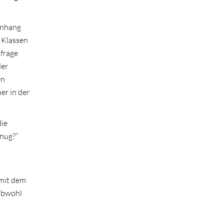
enhang
r Klassen
mfrage
der
en
er in der
die
enug?”
 mit dem
 obwohl