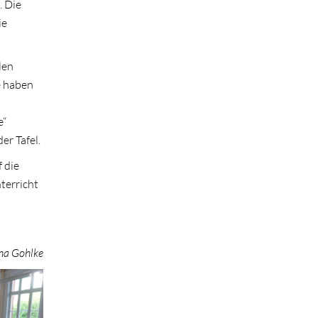
. Die
ie
len
e haben
e“
er Tafel.
 die
terricht
na Gohlke