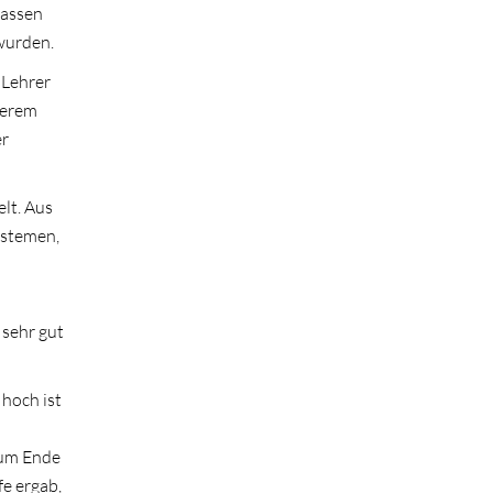
lassen
 wurden.
 Lehrer
derem
er
lt. Aus
ystemen,
 sehr gut
hoch ist
Zum Ende
e ergab,