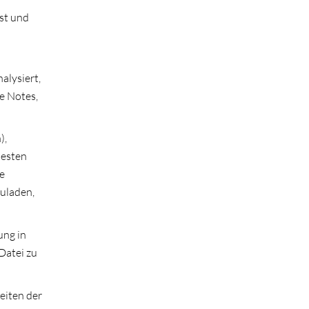
st und
alysiert,
e Notes,
),
besten
e
zuladen,
ung in
Datei zu
eiten der