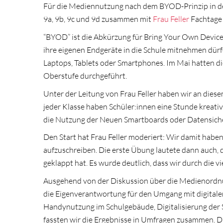
Für die Mediennutzung nach dem BYOD-Prinzip in d
9a, 9b, 9c und 9d zusammen mit
Frau Feller
Fachtage 
“BYOD” ist die Abkürzung für Bring Your Own Device.
ihre eigenen Endgeräte in die Schule mitnehmen dür
Laptops, Tablets oder Smartphones. Im Mai hatten d
Oberstufe durchgeführt.
Unter der Leitung von Frau Feller haben wir an die
jeder Klasse haben Schüler:innen eine Stunde kreati
die Nutzung der Neuen Smartboards oder Datensiche
Den Start hat Frau Feller moderiert: Wir damit hab
aufzuschreiben. Die erste Übung lautete dann auch, d
geklappt hat. Es wurde deutlich, dass wir durch die 
Ausgehend von der Diskussion über die Medienordnun
die Eigenverantwortung für den Umgang mit digitale
Handynutzung im Schulgebäude, Digitalisierung der 
fassten wir die Ergebnisse in Umfragen zusammen.