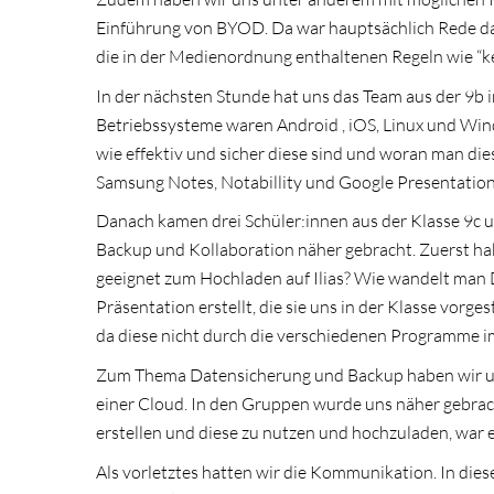
Einführung von BYOD. Da war hauptsächlich Rede dav
die in der Medienordnung enthaltenen Regeln wie “kei
In der nächsten Stunde hat uns das Team aus der 9b i
Betriebssysteme waren Android , iOS, Linux und Win
wie effektiv und sicher diese sind und woran man d
Samsung Notes, Notabillity und Google Presentation.
Danach kamen drei Schüler:innen aus der Klasse 9c
Backup und Kollaboration näher gebracht. Zuerst hab
geeignet zum Hochladen auf Ilias? Wie wandelt man 
Präsentation erstellt, die sie uns in der Klasse vorge
da diese nicht durch die verschiedenen Programme 
Zum Thema Datensicherung und Backup haben wir uns
einer Cloud. In den Gruppen wurde uns näher gebrach
erstellen und diese zu nutzen und hochzuladen, war e
Als vorletztes hatten wir die Kommunikation. In die