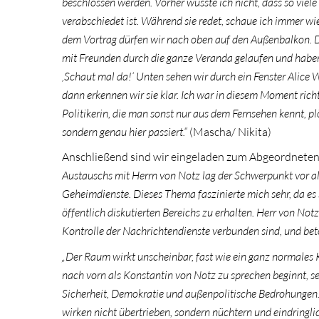
beschlossen werden. Vorher wusste ich nicht, dass so viel
verabschiedet ist. Während sie redet, schaue ich immer wie
dem Vortrag dürfen wir nach oben auf den Außenbalkon. D
mit Freunden durch die ganze Veranda gelaufen und haben
‚Schaut mal da!‘ Unten sehen wir durch ein Fenster Alice W
dann erkennen wir sie klar. Ich war in diesem Moment rich
Politikerin, die man sonst nur aus dem Fernsehen kennt, plö
sondern genau hier passiert.“
(Mascha/ Nikita)
Anschließend sind wir eingeladen zum Abgeordneten
Austauschs mit Herrn von Notz lag der Schwerpunkt vor al
Geheimdienste. Dieses Thema faszinierte mich sehr, da es s
öffentlich diskutierten Bereichs zu erhalten. Herr von Notz
Kontrolle der Nachrichtendienste verbunden sind, und beton
„Der Raum wirkt unscheinbar, fast wie ein ganz normales K
nach vorn als Konstantin von Notz zu sprechen beginnt, se
Sicherheit, Demokratie und außenpolitische Bedrohungen.
wirken nicht übertrieben, sondern nüchtern und eindringli