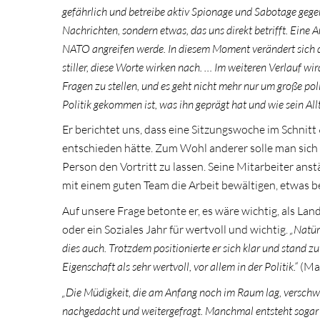
gefährlich und betreibe aktiv Spionage und Sabotage gege
Nachrichten, sondern etwas, das uns direkt betrifft. Eine 
NATO angreifen werde. In diesem Moment verändert sich d
stiller, diese Worte wirken nach. … Im weiteren Verlauf wi
Fragen zu stellen, und es geht nicht mehr nur um große p
Politik gekommen ist, was ihn geprägt hat und wie sein All
Er berichtet uns, dass eine Sitzungswoche im Schnitt
entschieden hätte. Zum Wohl anderer solle man sich b
Person den Vortritt zu lassen. Seine Mitarbeiter ans
mit einem guten Team die Arbeit bewältigen, etwas 
Auf unsere Frage betonte er, es wäre wichtig, als Lan
oder ein Soziales Jahr für wertvoll und wichtig.
„Natür
dies auch. Trotzdem positionierte er sich klar und stand
Eigenschaft als sehr wertvoll, vor allem in der Politik.“
(Ma
„Die Müdigkeit, die am Anfang noch im Raum lag, verschwi
nachgedacht und weitergefragt. Manchmal entsteht sogar 