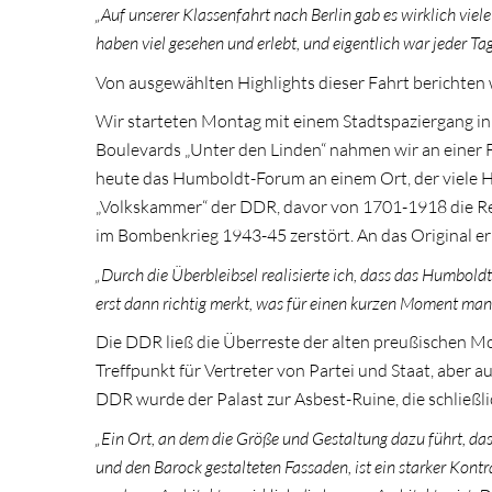
„Auf unserer Klassenfahrt nach Berlin gab es wirklich vie
haben viel gesehen und erlebt, und eigentlich war jeder Ta
Von ausgewählten Highlights dieser Fahrt berichten w
Wir starteten Montag mit einem Stadtspaziergang i
Boulevards „Unter den Linden“ nahmen wir an einer F
heute das Humboldt-Forum an einem Ort, der viele Hö
„Volkskammer“ der DDR, davor von 1701-1918 die Re
im Bombenkrieg 1943-45 zerstört. An das Original er
„Durch die Überbleibsel realisierte ich, dass das Humbold
erst dann richtig merkt, was für einen kurzen Moment man 
Die DDR ließ die Überreste der alten preußischen Mon
Treffpunkt für Vertreter von Partei und Staat, aber a
DDR wurde der Palast zur Asbest-Ruine, die schlie
„Ein Ort, an dem die Größe und Gestaltung dazu führt, da
und den Barock gestalteten Fassaden, ist ein starker Kont