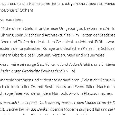
le coole und schöne Momente, an die ich mich gerne zurückerinnern werde
g besonders.“
(Johan)
ir euch hier:
n Mitte, um ein Gefühl für die neue Umgebung zu bekommen. Am E
ührung über „Macht und Architektur“ teil. Im Herzen der Stadt st
hen und Tiefen der deutschen Geschichte erlebt hat. Früher war 
sidenz der preußischen Könige und deutschen Kaiser. Ihr Schlos
innern Überbleibsel: Statuen, Verzierungen und Mauerreste.
t-Forum eine sehr lange Geschichte hat und dadurch fühlt man sich klein
in der langen Geschichte Berlins erlebt.“
(Niilo)
archie sprengen und errichtete darauf ihren „Palast der Republik
uch ein kultureller Ort mit Restaurants und Event-Sälen. Nach dem 
ßlich abgerissen wurde, um dem Humboldt-Forum Platz zu machen:
ss man sich kleiner fühlt. Die Mischung zwischen dem Modernen an der S
rast, welcher bei mir das Denken über die Moderne ausgelöst hat und die 