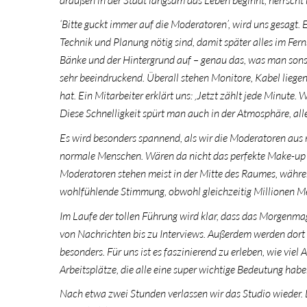
‘Bitte guckt immer auf die Moderatoren’, wird uns gesagt. 
Technik und Planung nötig sind, damit später alles im Ferns
Bänke und der Hintergrund auf – genau das, was man sonst 
sehr beeindruckend. Überall stehen Monitore, Kabel liegen
hat. Ein Mitarbeiter erklärt uns: ‚Jetzt zählt jede Minute.
Diese Schnelligkeit spürt man auch in der Atmosphäre, alle
Es wird besonders spannend, als wir die Moderatoren aus n
normale Menschen. Wären da nicht das perfekte Make-up un
Moderatoren stehen meist in der Mitte des Raumes, währen
wohlfühlende Stimmung, obwohl gleichzeitig Millionen 
Im Laufe der tollen Führung wird klar, dass das Morgenma
von Nachrichten bis zu Interviews. Außerdem werden dort 
besonders. Für uns ist es faszinierend zu erleben, wie viel
Arbeitsplätze, die alle eine super wichtige Bedeutung habe
Nach etwa zwei Stunden verlassen wir das Studio wieder. D