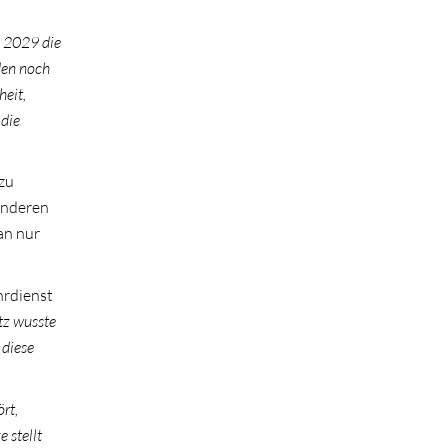
s 2029 die
den noch
heit,
 die
azu
 anderen
an nur
hrdienst
otz wusste
 diese
rt,
 stellt