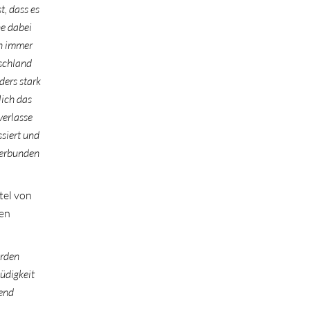
t, dass es
ne dabei
ch immer
tschland
ders stark
lich das
verlasse
siert und
 verbunden
tel von
ten
erden
üdigkeit
end