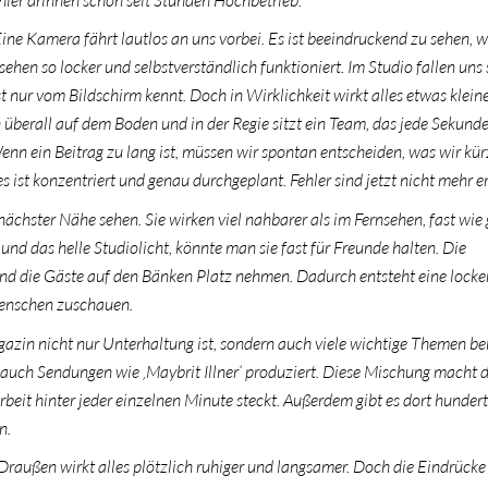
Eine Kamera fährt lautlos an uns vorbei. Es ist beeindruckend zu sehen, wi
ehen so locker und selbstverständlich funktioniert. Im Studio fallen uns 
nur vom Bildschirm kennt. Doch in Wirklichkeit wirkt alles etwas kleine
 überall auf dem Boden und in der Regie sitzt ein Team, das jede Sekunde
 Wenn ein Beitrag zu lang ist, müssen wir spontan entscheiden, was wir kürz
s ist konzentriert und genau durchgeplant. Fehler sind jetzt nicht mehr e
ächster Nähe sehen. Sie wirken viel nahbarer als im Fernsehen, fast wie
d das helle Studiolicht, könnte man sie fast für Freunde halten. Die
d die Gäste auf den Bänken Platz nehmen. Dadurch entsteht eine locker
Menschen zuschauen.
gazin nicht nur Unterhaltung ist, sondern auch viele wichtige Themen be
auch Sendungen wie ‚Maybrit Illner‘ produziert. Diese Mischung macht 
 Arbeit hinter jeder einzelnen Minute steckt. Außerdem gibt es dort hunder
n.
raußen wirkt alles plötzlich ruhiger und langsamer. Doch die Eindrücke 