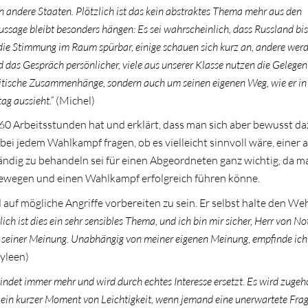
n andere Staaten. Plötzlich ist das kein abstraktes Thema mehr aus den
Aussage bleibt besonders hängen: Es sei wahrscheinlich, dass Russland bi
ie Stimmung im Raum spürbar, einige schauen sich kurz an, andere wer
rd das Gespräch persönlicher, viele aus unserer Klasse nutzen die Gelegen
olitische Zusammenhänge, sondern auch um seinen eigenen Weg, wie er in
tag aussieht.“
(Michel)
 60 Arbeitsstunden hat und erklärt, dass man sich aber bewusst d
ei jedem Wahlkampf fragen, ob es vielleicht sinnvoll wäre, einer
tändig zu behandeln sei für einen Abgeordneten ganz wichtig, da m
bewegen und einen Wahlkampf erfolgreich führen könne.
d auf mögliche Angriffe vorbereiten zu sein. Er selbst halte den We
lich ist dies ein sehr sensibles Thema, und ich bin mir sicher, Herr von N
 zu seiner Meinung. Unabhängig von meiner eigenen Meinung, empfinde ich
yleen)
ndet immer mehr und wird durch echtes Interesse ersetzt. Es wird zugehö
ein kurzer Moment von Leichtigkeit, wenn jemand eine unerwartete Frage