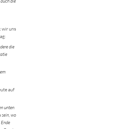
 auch die
 wir uns
ag:
dere die
atie
dem
eute auf
en unten
 sein, wo
m Ende