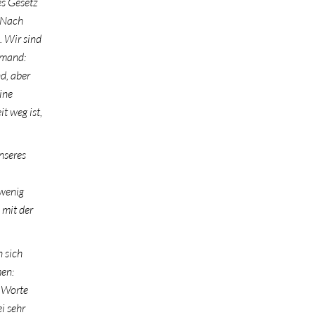
es Gesetz
… Nach
. Wir sind
emand:
nd, aber
ine
t weg ist,
nseres
 wenig
 mit der
n sich
men:
e Worte
i sehr