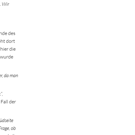
. Wir
nde des
eht dort
hier die
s wurde
er, da man
“,
Fall der
üdseite
Frage, ob