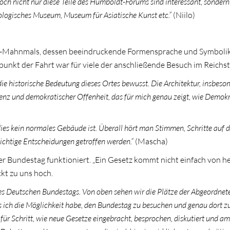
Doch nicht nur diese Teile des Humboldt-Forums sind interessant, sondern
ologisches Museum, Museum für Asiatische Kunst etc.”
(Niilo)
t-Mahnmals, dessen beeindruckende Formensprache und Symbolik
nkt der Fahrt war für viele der anschließende Besuch im Reichst
e historische Bedeutung dieses Ortes bewusst. Die Architektur, insbeson
renz und demokratischer Offenheit, das für mich genau zeigt, wie Demokr
ies kein normales Gebäude ist. Überall hört man Stimmen, Schritte auf 
wichtige Entscheidungen getroffen werden.“
(Mascha)
r Bundestag funktioniert. „Ein Gesetz kommt nicht einfach von h
ckt zu uns hoch.
des Deutschen Bundestags. Von oben sehen wir die Plätze der Abgeordnet
s ich die Möglichkeit habe, den Bundestag zu besuchen und genau dort zu
t für Schritt, wie neue Gesetze eingebracht, besprochen, diskutiert und a