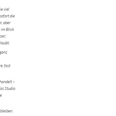
e viel
sofort die
r, aber
 im Blick
en.‘
rlaubt.
 ganz
e, fast
handelt –
das Studio
te
bleiben: