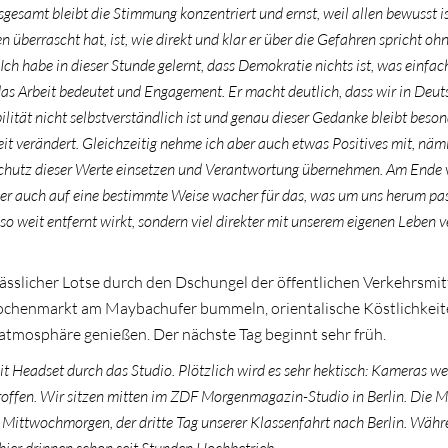
gesamt bleibt die Stimmung konzentriert und ernst, weil allen bewusst is
berrascht hat, ist, wie direkt und klar er über die Gefahren spricht oh
ch habe in dieser Stunde gelernt, dass Demokratie nichts ist, was einfa
das Arbeit bedeutet und Engagement. Er macht deutlich, dass wir in Deu
bilität nicht selbstverständlich ist und genau dieser Gedanke bleibt beson
eit verändert. Gleichzeitig
nehme ich aber auch etwas Positives mit, näm
n Schutz dieser Werte einsetzen und Verantwortung übernehmen. Am Ende 
ber auch auf eine bestimmte Weise wacher für das, was um uns herum pas
r so weit entfernt wirkt, sondern viel direkter mit unserem eigenen Leben
lässlicher Lotse durch den Dschungel der öffentlichen Verkehrsmit
 Wochenmarkt am Maybachufer bummeln, orientalische Köstlichkei
tmosphäre genießen. Der nächste Tag beginnt sehr früh.
t Headset durch das Studio. Plötzlich wird es sehr hektisch: Kameras w
troffen. Wir sitzen mitten im ZDF Morgenmagazin-Studio in Berlin. Die M
t Mittwochmorgen, der dritte Tag unserer Klassenfahrt nach Berlin.
Währ
hier drinnen schon seit Stunden Hochbetrieb.