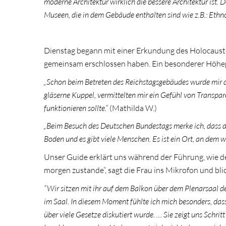
moderne Architektur wirklich die bessere Architektur ist. 
Museen, die in dem Gebäude enthalten sind wie z.B.: Ethn
Dienstag begann mit einer Erkundung des Holocaus
gemeinsam erschlossen haben. Ein besonderer Höhepu
„Schon beim Betreten des Reichstagsgebäudes wurde mir di
gläserne Kuppel, vermittelten mir ein Gefühl von Transpa
funktionieren sollte.“
(Mathilda W.)
„Beim Besuch des Deutschen Bundestags merke ich, dass d
Boden und es gibt viele Menschen. Es ist ein Ort, an dem 
Unser Guide erklärt uns während der Führung, wie de
morgen zustande”, sagt die Frau ins Mikrofon und bli
“Wir sitzen mit ihr auf dem Balkon über dem Plenarsaal 
im Saal. In diesem Moment fühlte ich mich besonders, das
über viele Gesetze diskutiert wurde. … Sie zeigt uns Schrit