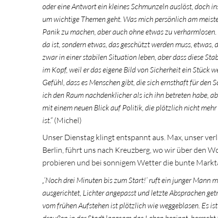
oder eine Antwort ein kleines Schmunzeln auslöst, doch ins
um wichtige Themen geht. Was mich persönlich am meisten ü
Panik zu machen, aber auch ohne etwas zu verharmlosen. I
da ist, sondern etwas, das geschützt werden muss, etwas, 
zwar in einer stabilen Situation leben, aber dass diese Sta
im Kopf, weil er das eigene Bild von Sicherheit ein Stück w
Gefühl, dass es Menschen gibt, die sich ernsthaft für de
ich den Raum nachdenklicher als ich ihn betreten habe, a
mit einem neuen Blick auf Politik, die plötzlich nicht meh
ist.“
(Michel)
Unser Dienstag klingt entspannt aus. Max, unser ver
Berlin, führt uns nach Kreuzberg, wo wir über den
probieren und bei sonnigem Wetter die bunte Markta
„‘Noch drei Minuten bis zum Start!‘ ruft
ein junger Mann mi
ausgerichtet, Lichter angepasst und letzte Absprachen ge
vom frühen Aufstehen ist plötzlich wie weggeblasen. Es is
draußen in der Stadt langsam das Leben beginnt, herrscht 