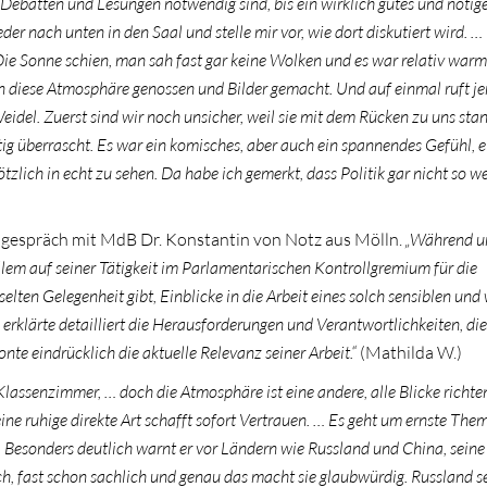
e Debatten und Lesungen notwendig sind, bis ein wirklich gutes und nötig
der nach unten in den Saal und stelle mir vor, wie dort diskutiert wird. 
ie Sonne schien, man sah fast gar keine Wolken und es war relativ warm
 diese Atmosphäre genossen und Bilder gemacht. Und auf einmal ruft j
eidel. Zuerst sind wir noch unsicher, weil sie mit dem Rücken zu uns sta
tig überrascht. Es war ein komisches, aber auch ein spannendes Gefühl, e
tzlich in echt zu sehen. Da habe ich gemerkt, dass Politik gar nicht so wei
gespräch mit MdB Dr. Konstantin von Notz aus Mölln.
„Während u
lem auf seiner Tätigkeit im Parlamentarischen Kontrollgremium für die
elten Gelegenheit gibt, Einblicke in die Arbeit eines solch sensiblen und
 erklärte detailliert die Herausforderungen und Verantwortlichkeiten, die
te eindrücklich die aktuelle Relevanz seiner Arbeit.“
(Mathilda W.)
lassenzimmer, … doch die Atmosphäre ist eine andere, alle Blicke richte
ine ruhige direkte Art schafft sofort Vertrauen. … Es geht um ernste The
 Besonders deutlich warnt er vor Ländern wie Russland und China, sein
ch, fast schon sachlich und genau das macht sie glaubwürdig. Russland se