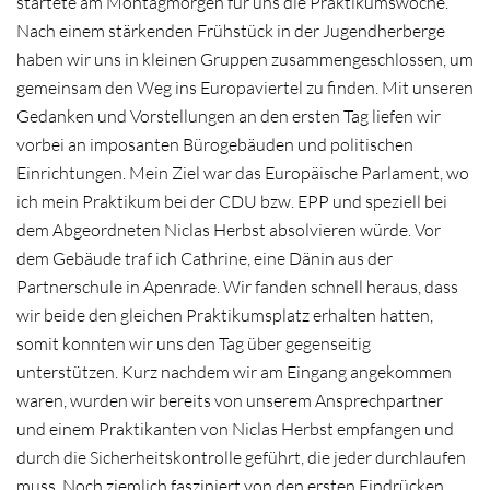
startete am Montagmorgen für uns die Praktikumswoche.
Nach einem stärkenden Frühstück in der Jugendherberge
haben wir uns in kleinen Gruppen zusammengeschlossen, um
gemeinsam den Weg ins Europaviertel zu finden. Mit unseren
Gedanken und Vorstellungen an den ersten Tag liefen wir
vorbei an imposanten Bürogebäuden und politischen
Einrichtungen. Mein Ziel war das Europäische Parlament, wo
ich mein Praktikum bei der CDU bzw. EPP und speziell bei
dem Abgeordneten Niclas Herbst absolvieren würde. Vor
dem Gebäude traf ich Cathrine, eine Dänin aus der
Partnerschule in Apenrade. Wir fanden schnell heraus, dass
wir beide den gleichen Praktikumsplatz erhalten hatten,
somit konnten wir uns den Tag über gegenseitig
unterstützen. Kurz nachdem wir am Eingang angekommen
waren, wurden wir bereits von unserem Ansprechpartner
und einem Praktikanten von Niclas Herbst empfangen und
durch die Sicherheitskontrolle geführt, die jeder durchlaufen
muss. Noch ziemlich fasziniert von den ersten Eindrücken