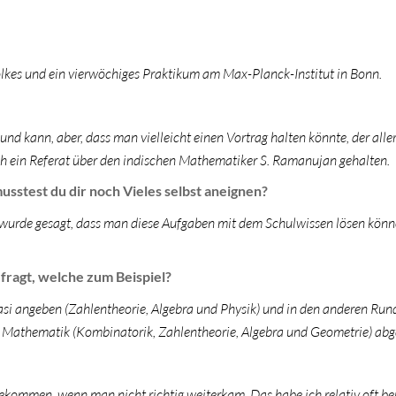
olkes und ein vierwöchiges Praktikum am Max-Planck-Institut in Bonn.
und kann, aber, dass man vielleicht einen Vortrag halten könnte, der alle
h ein Referat über den indischen Mathematiker S. Ramanujan gehalten.
usstest du dir noch Vieles selbst aneignen?
wurde gesagt, dass man diese Aufgaben mit dem Schulwissen lösen könn
ragt, welche zum Beispiel?
asi angeben (Zahlentheorie, Algebra und Physik) und in den anderen Run
 Mathematik (Kombinatorik, Zahlentheorie, Algebra und Geometrie) abge
 bekommen, wenn man nicht richtig weiterkam. Das habe ich relativ oft be