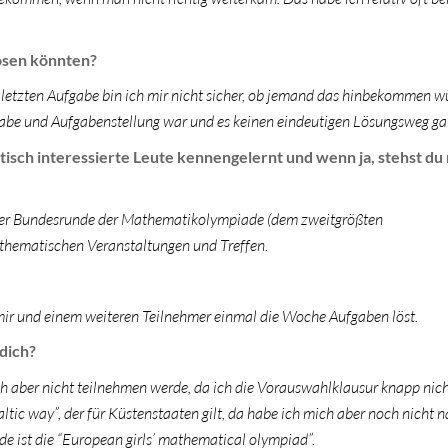
ösen könnten?
r letzten Aufgabe bin ich mir nicht sicher, ob jemand das hinbekommen w
fgabe und Aufgabenstellung war und es keinen eindeutigen Lösungsweg ga
ch interessierte Leute kennengelernt und wenn ja, stehst du 
n der Bundesrunde der Mathematikolympiade (dem zweitgrößten
hematischen Veranstaltungen und Treffen.
 mir und einem weiteren Teilnehmer einmal die Woche Aufgaben löst.
dich?
ch aber nicht teilnehmen werde, da ich die Vorauswahlklausur knapp nic
ltic way”, der für Küstenstaaten gilt, da habe ich mich aber noch nicht 
 ist die “European girls’ mathematical olympiad”.