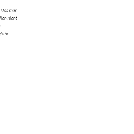
p. Das man
ich nicht
n
efähr