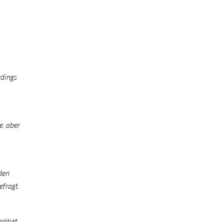
rdings
e, aber
den
fragt.
nötigt.