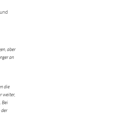
 und
en, aber
änger an
n die
r weiter,
. Bei
 der