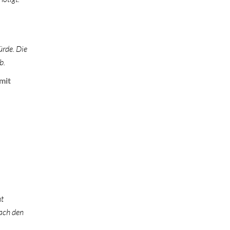
ürde. Die
b.
mit
ht
nach den