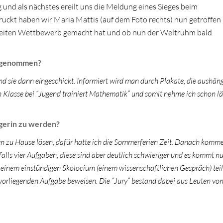
g und als nächstes ereilt uns die Meldung eines Sieges beim
kt haben wir Maria Mattis (auf dem Foto rechts) nun getroffen
weiten Wettbewerb gemacht hat und ob nun der Weltruhm bald
ilgenommen?
 sie dann eingeschickt. Informiert wird man durch Plakate, die aushäng
 Klasse bei “Jugend trainiert Mathematik” und somit nehme ich schon l
gerin zu werden?
en zu Hause lösen, dafür hatte ich die Sommerferien Zeit. Danach komme
falls vier Aufgaben, diese sind aber deutlich schwieriger und es kommt nu
 einem einstündigen Skolocium (einem wissenschaftlichen Gespräch) teil
rliegenden Aufgabe beweisen. Die “Jury” bestand dabei aus Leuten von