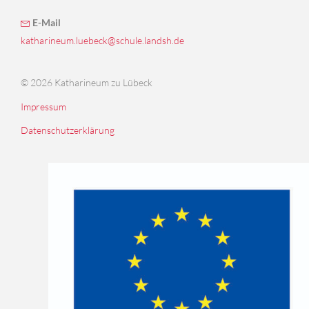
E-Mail
katharineum.luebeck@schule.landsh.de
© 2026 Katharineum zu Lübeck
Impressum
Datenschutzerklärung