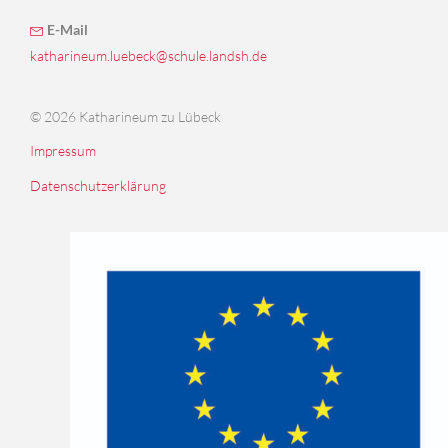
E-Mail
katharineum.luebeck@schule.landsh.de
© 2026 Katharineum zu Lübeck
Impressum
Datenschutzerklärung