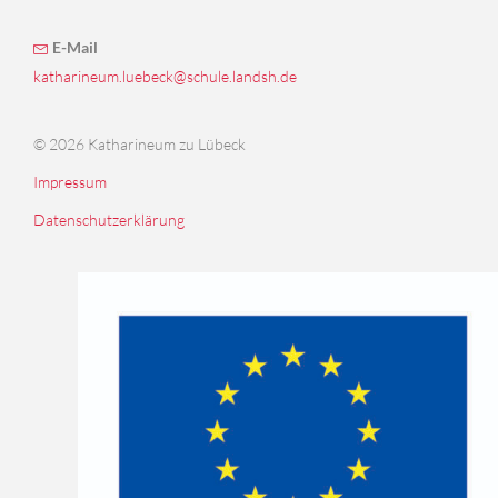
E-Mail
katharineum.luebeck@schule.landsh.de
© 2026 Katharineum zu Lübeck
Impressum
Datenschutzerklärung