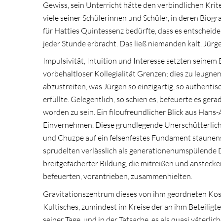
Gewiss, sein Unterricht hätte den verbindlichen Kri
viele seiner Schülerinnen und Schüler, in deren Biog
für Hatties Quintessenz bedürfte, dass es entscheide
jeder Stunde erbracht. Das ließ niemanden kalt. Jürg
Impulsivität, Intuition und Interesse setzten seinem
vorbehaltloser Kollegialität Grenzen; dies zu leugn
abzustreiten, was Jürgen so einzigartig, so authenti
erfüllte. Gelegentlich, so schien es, befeuerte es g
worden zu sein. Ein filoufreundlicher Blick aus Han
Einvernehmen. Diese grundlegende Unerschütterlichk
und Chuzpe auf ein felsenfestes Fundament staunens
sprudelten verlässlich als generationenumspülende
breitgefächerter Bildung, die mitreißen und anstecke
befeuerten, vorantrieben, zusammenhielten.
Gravitationszentrum dieses von ihm geordneten Kosm
Kultisches, zumindest im Kreise der an ihm Beteiligte
seiner Tage, und in der Tatsache, es als quasi väterli