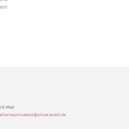
mann
E-Mail
atharineum.luebeck@schule.landsh.de