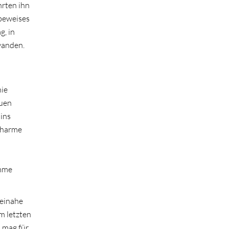
hrten ihn
tbeweises
g, in
wanden.
hie
auen
ins
 Charme
imme
beinahe
um letzten
, mag für