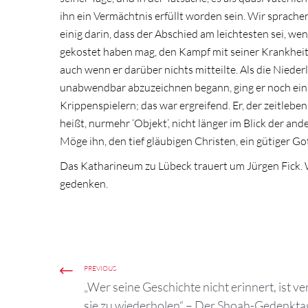
ihn ein Vermächtnis erfüllt worden sein. Wir sprache
einig darin, dass der Abschied am leichtesten sei, w
gekostet haben mag, den Kampf mit seiner Krankhei
auch wenn er darüber nichts mitteilte. Als die Niederl
unabwendbar abzuzeichnen begann, ging er noch einmal 
Krippenspielern; das war ergreifend. Er, der zeitlebe
heißt, nurmehr ‘Objekt’, nicht länger im Blick der a
Möge ihn, den tief gläubigen Christen, ein gütiger G
Das Katharineum zu Lübeck trauert um Jürgen Fick. 
gedenken.
PREVIOUS
„Wer seine Geschichte nicht erinnert, ist ver
sie zu wiederholen“ – Der Shoah-Gedenkt