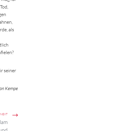
 Tod,
rgen
ahnen,
rde, als
tlich
fielen?
r seiner
an Kempe
NEXT
Slam
und