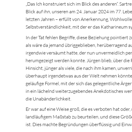
„Das Ich konstruiert sich im Blick des anderen“. Sartr
Blick auf ihn, unseren am 24. Januar 2024 im 77. Leb
letzten Jahren – erfüllt von Anerkennung, Wohlwolle
Selbstverständlichkeit, mit der er das Katharineum s
In der Tat fehlen Begriffe, diese Beziehung pointiert 
als wäre da jemand übriggeblieben, herüberragend a
irgendwie versäumt hatte, der nun unvermeidlich per
herumgezeigt werden konnte. Jürgen blieb, über die P
Hinsicht, jünger als viele, die nach ihm kamen, unve
überhaupt irgendetwas aus der Welt nehmen könnte. Ih
geläufige Formel, mit der sich das gelegentliche Ärge
in ein lächelnd weiterzugebendes Anekdotisches wende
die Unabänderlichkeit.
Er war auf eine Weise groß, die es verboten hat ode
landläufigem Maßstab zu beurteilen, und diese Größe 
ist. Dies machte Begründungen überflüssig und Einwän