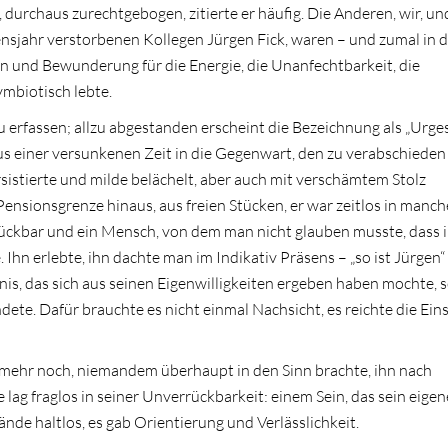
e, durchaus zurechtgebogen, zitierte er häufig. Die Anderen, wir, u
ensjahr verstorbenen Kollegen Jürgen Fick, waren – und zumal in 
n und Bewunderung für die Energie, die Unanfechtbarkeit, die
ymbiotisch lebte.
zu erfassen; allzu abgestanden erscheint die Bezeichnung als „Urges
us einer versunkenen Zeit in die Gegenwart, den zu verabschiede
sistierte und milde belächelt, aber auch mit verschämtem Stolz
ensionsgrenze hinaus, aus freien Stücken, er war zeitlos in manch
rrückbar und ein Mensch, von dem man nicht glauben musste, dass 
n erlebte, ihn dachte man im Indikativ Präsens – „so ist Jürgen“
rnis, das sich aus seinen Eigenwilligkeiten ergeben haben mochte, 
te. Dafür brauchte es nicht einmal Nachsicht, es reichte die Eins
r, mehr noch, niemandem überhaupt in den Sinn brachte, ihn nach
lag fraglos in seiner Unverrückbarkeit: einem Sein, das sein eige
de haltlos, es gab Orientierung und Verlässlichkeit.