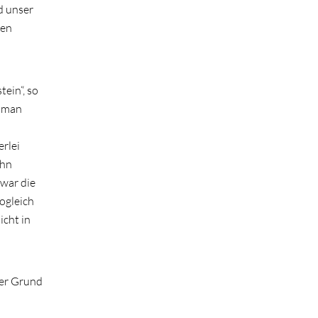
nd unser
den
tein“, so
n man
erlei
ihn
 war die
sogleich
icht in
ner Grund