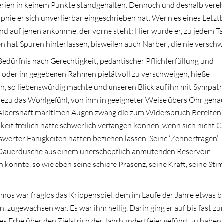
terien in keinem Punkte standgehalten. Dennoch und deshalb vere
raphie er sich unverlierbar eingeschrieben hat. Wenn es eines Letz
nd auf jenen ankomme, der vorne steht: Hier wurde er, zu jedem Ta
en hat Spuren hinterlassen, bisweilen auch Narben, die nie versch
 Bedürfnis nach Gerechtigkeit, pedantischer Pflichterfüllung und
en oder im gegebenen Rahmen pietätvoll zu verschweigen, hieße
sch, so liebenswürdig machte und unseren Blick auf ihn mit Sympat
eradezu das Wohlgefühl, von ihm in geeigneter Weise übers Ohr geh
s-Albershaft maritimen Augen zwang die zum Widerspruch Bereiten 
eit freilich hätte schwerlich verfangen können, wenn sich nicht
werter Fähigkeiten hätten beziehen lassen. Seine ‘Zehnerfragen’
 Dauerdusche aus einem unerschöpflich anmutenden Reservoir
n konnte, so wie eben seine schiere Präsenz, seine Kraft, seine St
os war fraglos das Krippenspiel, dem im Laufe der Jahre etwas 
n, zugewachsen war. Es war ihm heilig. Darin ging er auf bis fast z
ches Erbe über den Zielstrich der Jahrhundertfeier geführt zu haben