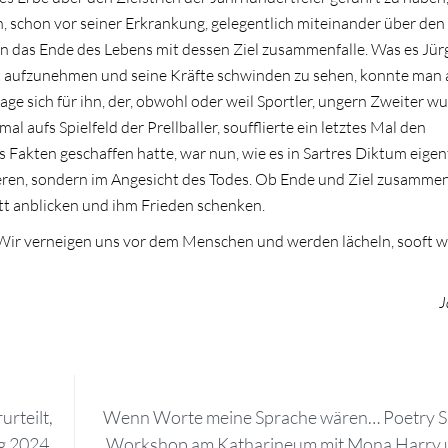
n, schon vor seiner Erkrankung, gelegentlich miteinander über den
enn das Ende des Lebens mit dessen Ziel zusammenfalle. Was es Jü
t aufzunehmen und seine Kräfte schwinden zu sehen, konnte man 
age sich für ihn, der, obwohl oder weil Sportler, ungern Zweiter wu
aufs Spielfeld der Prellballer, soufflierte ein letztes Mal den
ns Fakten geschaffen hatte, war nun, wie es in Sartres Diktum eigen
nderen, sondern im Angesicht des Todes. Ob Ende und Ziel zusammen
ott anblicken und ihm Frieden schenken.
Wir verneigen uns vor dem Menschen und werden lächeln, sooft wi
J
urteilt,
Wenn Worte meine Sprache wären… Poetry 
ag 2024
Workshop am Katharineum mit Mona Harry 